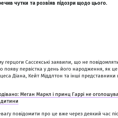
речив чутки та розвіяв підозри щодо цього.
у герцоги Сассекські заявили, що не повідомлят
 появу первістка у день його народження, як ц
нцеса Діана, Кейт Міддлтон та інші представники 
одівано: Меган Маркл і принц Гаррі не оголошув
 дитини
вагу повідомити про це вже через деякий час пі