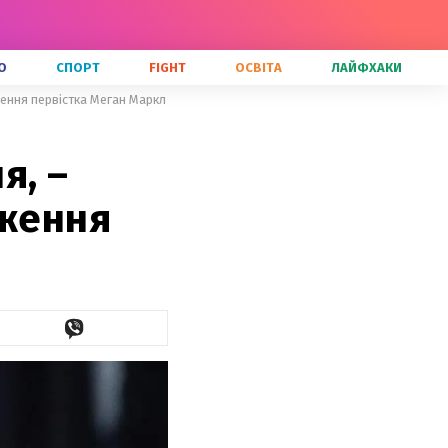
О
СПОРТ
FIGHT
ОСВІТА
ЛАЙФХАКИ
дження первістка Меган Маркл
я, –
дження