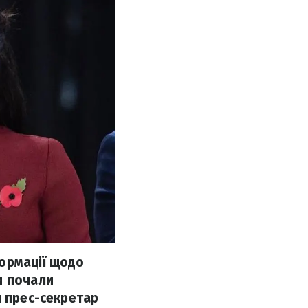
ормації щодо
и почали
й прес-секретар