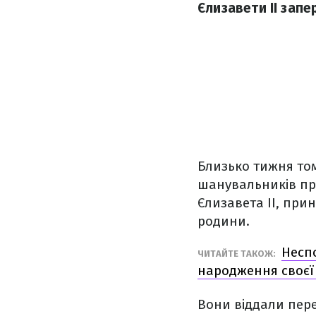
Єлизавети ІІ запе
Близько тижня том
шанувальників про
Єлизавета ІІ, при
родини.
Несп
ЧИТАЙТЕ ТАКОЖ:
народження своєї
Вони віддали пере