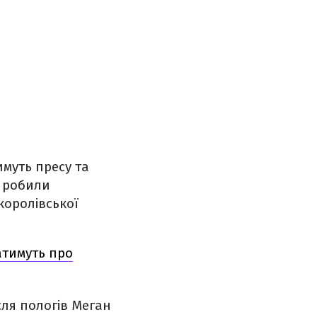
имуть пресу та
е робили
королівської
атимуть про
сля пологів Меган