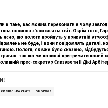
ли в таке, вас можна переконати в чому завго
тина повинна з'явитися на світ. Окрім того, Гар
ь ясно, що пологи пройдуть у приватній атмосф
ідомлень не буде, і вони повідомлять деталі, к
тиною. Пологи, як вже було сказано, відбудуться
 травня, так що ми повинні притримати коней х
олишній прес-секретар Єлизавети ІІ Дікі Арбіте
и:
РОЛІВСЬКА СІМ'Я
SHOWBIZ