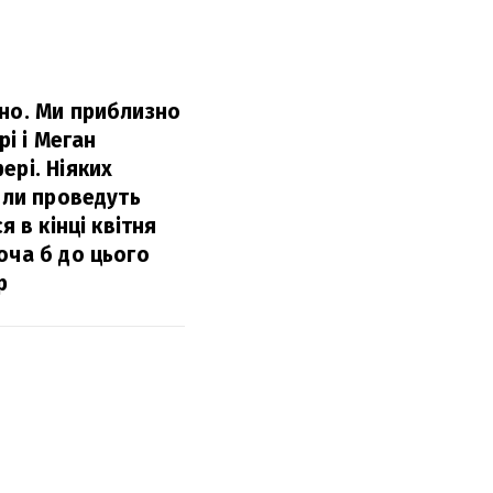
дно. Ми приблизно
рі і Меган
ері. Ніяких
оли проведуть
 в кінці квітня
оча б до цього
р