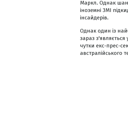
Маркл. Однак шан
іноземні ЗМІ підк
інсайдерів.
Однак один із найб
зараз з'являється
чутки екс-прес-сек
австралійського т