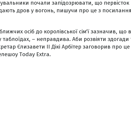
увальники почали запідозрювати, що первісток 
идають дров у вогонь, пишучи про це з посиланн
лижчих осіб до королівської сім'ї зазначив, що в
 у таблоїдах, – неправдива. Аби розвіяти здогади
ретар Єлизавети ІІ Дікі Арбітер заговорив про це у
елешоу Today Extra.