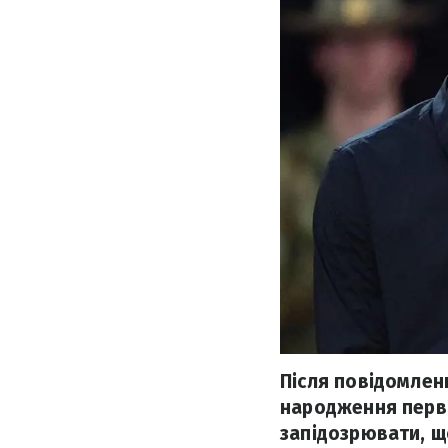
Після повідомлен
народження перві
запідозрювати, щ