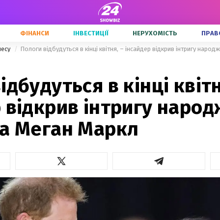
ФІНАНСИ
ІНВЕСТИЦІЇ
НЕРУХОМІСТЬ
ПРАВ
несу
Пологи відбудуться в кінці квітня, – інсайдер відкрив інтригу наро
ідбудуться в кінці квітн
 відкрив інтригу наро
ка Меган Маркл