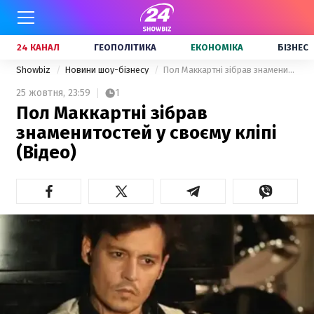
24 КАНАЛ
ГЕОПОЛІТИКА
ЕКОНОМІКА
БІЗНЕС
Showbiz
Новини шоу-бізнесу
Пол Маккартні зібрав знаменитостей у своєму кліпі (Відео)
25 жовтня,
23:59
1
Пол Маккартні зібрав
знаменитостей у своєму кліпі
(Відео)