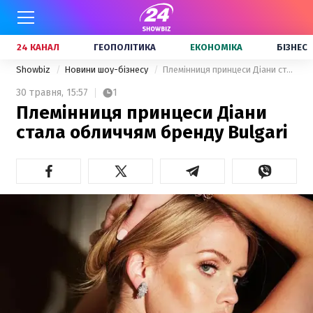
24 КАНАЛ
ГЕОПОЛІТИКА
ЕКОНОМІКА
БІЗНЕС
Showbiz
Новини шоу-бізнесу
Племінниця принцеси Діани стала обличчям бренду Bulgari
30 травня,
15:57
1
Племінниця принцеси Діани
стала обличчям бренду Bulgari