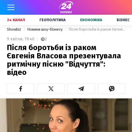
24 КАНАЛ
ГЕОПОЛІТИКА
ЕКОНОМІКА
БІЗНЕС
Showbiz
Новини шоу-бізнесу
Після боротьби із раком Євгенія Власова презентувала ритмічну пісню "Відчуття": відео
9 квітня,
19:40
2
Після боротьби із раком
Євгенія Власова презентувала
ритмічну пісню "Відчуття":
відео