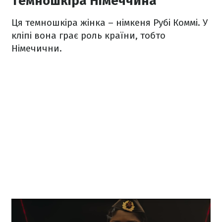
Темношкіра Німеччина
Ця темношкіра жінка – німкеня Рубі Коммі. У
кліпі вона грає роль країни, тобто
Німечични.