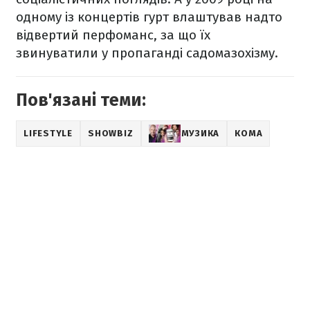
одному із концертів гурт влаштував надто
відвертий перфоманс, за що їх
звинуватили у пропаганді садомазохізму.
Пов'язані теми:
LIFESTYLE
SHOWBIZ
МУЗИКА
КОМА