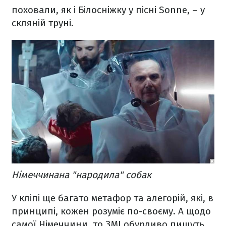
поховали, як і Білосніжку у пісні Sonne, – у
скляній труні.
Німеччинана "народила" собак
У кліпі ще багато метафор та алегорій, які, в
принципі, кожен розуміє по-своєму. А щодо
самої Німеччини, то ЗМІ обурливо пишуть,