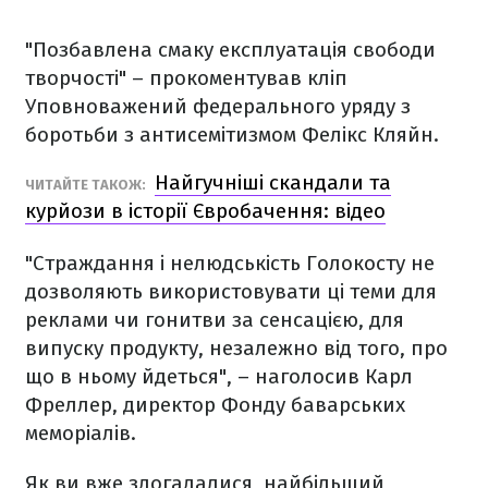
"Позбавлена смаку експлуатація свободи
творчості" – прокоментував кліп
Уповноважений федерального уряду з
боротьби з антисемітизмом Фелікс Кляйн.
Найгучніші скандали та
ЧИТАЙТЕ ТАКОЖ:
курйози в історії Євробачення: відео
"Страждання і нелюдськість Голокосту не
дозволяють використовувати ці теми для
реклами чи гонитви за сенсацією, для
випуску продукту, незалежно від того, про
що в ньому йдеться", – наголосив Карл
Фреллер, директор Фонду баварських
меморіалів.
Як ви вже здогадалися, найбільший