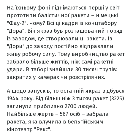
На їхньому фоні піднімаються перші у світі
прототипи балістичної ракети – німецькі
"Фау-2". Чому? Всі ці кадри із концтабору
"Дора". Він якраз був розташований поряд
із заводом, де створювали ці ракети. Із
"Дори" до заводу постійно відправляли
живу робочу силу. Тому виробництво ракет
забрало більше життів, ніж самі ракетні
удари. В таборі знайшли 30 тисяч трупів:
закритих у камерах чи розстріляних.
А щодо запусків, то останній якраз відбувся
1944 року. Від більш ніж 3 тисяч ракет (3225)
загинули приблизно 2700 людей.
Найбільше жертв – 567 осіб – забрала
ракета, яка влучила в бельгійським
кінотеатр "Рекс".