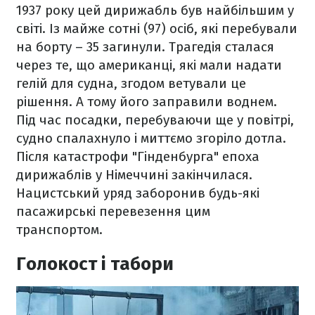
1937 року цей дирижабль був найбільшим у
світі. Із майже сотні (97) осіб, які перебували
на борту – 35 загинули. Трагедія сталася
через те, що американці, які мали надати
гелій для судна, згодом ветували це
рішення. А тому його заправили воднем.
Під час посадки, перебуваючи ще у повітрі,
судно спалахнуло і миттємо згоріло дотла.
Після катастрофи "Гінденбурга" епоха
дирижаблів у Німеччині закінчилася.
Нацистський уряд заборонив будь-які
пасажирські перевезення цим
транспортом.
Голокост і табори