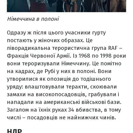
Німеччина в полоні
Одразу ж після цього учасники гурту
постають у жіночих образах. Це
ліворадикальна терористична група RAF –
Фракція Червоної Армії. Із 1968 по 1998 роки
вони тероризували Німеччину. Це помітно
на кадрах, де Рубі у них в полоні. Вони
утворилися як опозиція до тодішнього
уряду: влаштовували теракти, скоювали
замахи на високопосадовців, грабували і
нападали на американські військові бази.
Загалом на їхніх руках 34 вбивства, в тому
числі – посадовців не найнижчих чинів.
НДР