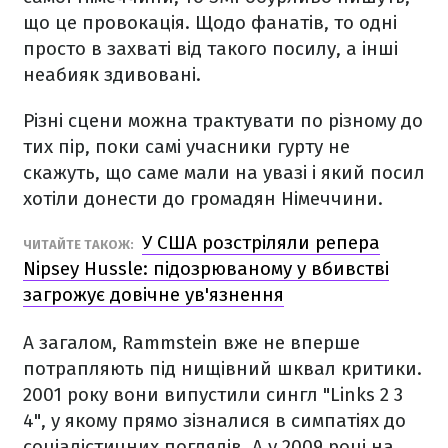
що це провокація. Щодо фанатів, то одні
просто в захваті від такого посилу, а інші
неабияк здивовані.
Різні сцени можна трактувати по різному до
тих пір, поки самі учасники гурту не
скажуть, що саме мали на увазі і який посил
хотіли донести до громадян Німеччини.
У США розстріляли репера
ЧИТАЙТЕ ТАКОЖ:
Nipsey Hussle: підозрюваному у вбивстві
загрожує довічне ув'язнення
А загалом, Rammstein вже не вперше
потрапляють під нищівний шквал критики.
2001 року вони випустили сингл "Links 2 3
4", у якому прямо зізналися в симпатіях до
соціалістичних поглядів. А у 2009 році на