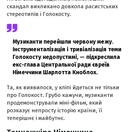
скандал викликано довкола расистських
стереотипів і Голокосту.
Музиканти перейшли червону межу.
Інструменталізація і тривіалізація теми
Голокосту недопустимі,
— підкреслила
екс-глава Центральної ради євреїв
Німеччини Шарлотта Кноблох.
Та, як виявилося, у кліпі йдеться не тільки
про Голокост. Грубо кажучи, музиканти
продемонстрували міні-фільм, який
розказує непросту історію країни, її
теперішнє і майбутнє.