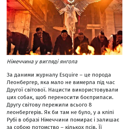
Німеччина у вигляді янгола
За даними журналу Esquire – це порода
Леонбергер, яка мало не вимерла під час
Другої світової. Нацисти використовували
цих собак, щоб переносити боєприпаси.
Другу світову пережили всього 8
леонбергерів. Як би там не було, у а кліпі
Рубі в образі Німеччини помирає і залишає
за собою потомство – кількох псів. Її