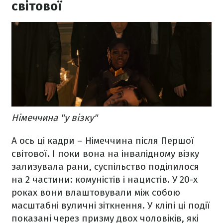
світової
Німеччина "у візку"
А ось ці кадри – Німеччина після Першої
світової. І поки вона на інвалідному візку
зализувала рани, суспільство поділилося
на 2 частини: комуністів і нацистів. У 20-х
роках вони влаштовували між собою
масштабні вуличні зіткнення. У кліпі ці події
показані через призму двох чоловіків, які