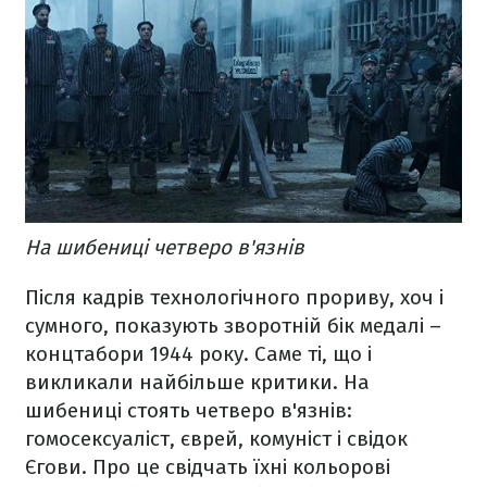
На шибениці четверо в'язнів
Після кадрів технологічного прориву, хоч і
сумного, показують зворотній бік медалі –
концтабори 1944 року. Саме ті, що і
викликали найбільше критики. На
шибениці стоять четверо в'язнів:
гомосексуаліст, єврей, комуніст і свідок
Єгови. Про це свідчать їхні кольорові