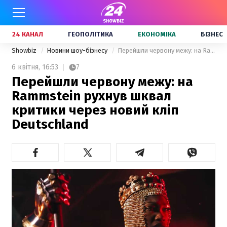
24 КАНАЛ
ГЕОПОЛІТИКА
ЕКОНОМІКА
БІЗНЕС
Showbiz
Новини шоу-бізнесу
Перейшли червону межу: на Rammstein рухнув шквал критики через новий кліп Deutschland
6 квітня,
16:53
7
Перейшли червону межу: на
Rammstein рухнув шквал
критики через новий кліп
Deutschland