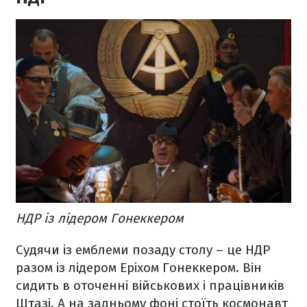
НДР із лідером Гонеккером
Судячи із емблеми позаду столу – це НДР
разом із лідером Еріхом Гонеккером. Він
сидить в оточенні військових і працівників
Штазі. А на задньому фоні стоїть космонавт