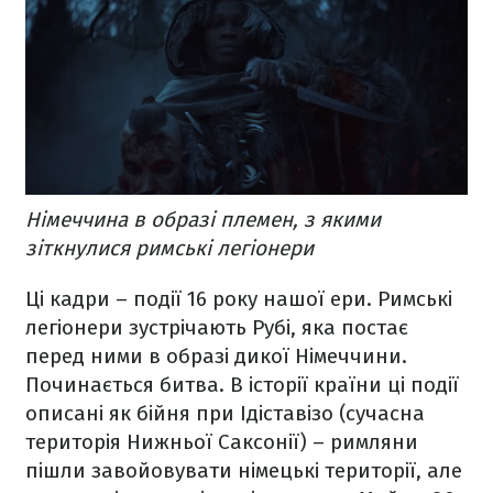
Німеччина в образі племен, з якими
зіткнулися римські легіонери
Ці кадри – події 16 року нашої ери. Римські
легіонери зустрічають Рубі, яка постає
перед ними в образі дикої Німеччини.
Починається битва. В історії країни ці події
описані як бійня при Ідіставізо (сучасна
територія Нижньої Саксонії) – римляни
пішли завойовувати німецькі території, але