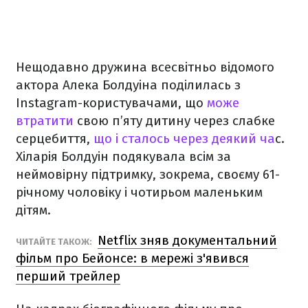
Нещодавно дружина всесвітньо відомого
актора Алека Болдуіна поділилась з
Instagram-користувачами, що
може
втратити
свою п’яту дитину через слабке
серцебиття,
що і сталось через деякий ча
с.
Хіларія Болдуін подякувала всім за
неймовірну підтримку, зокрема, своєму 61-
річному чоловіку і чотирьом маленьким
дітям.
Netflix зняв документальний
ЧИТАЙТЕ ТАКОЖ:
фільм про Бейонсе: в мережі з'явився
перший трейлер