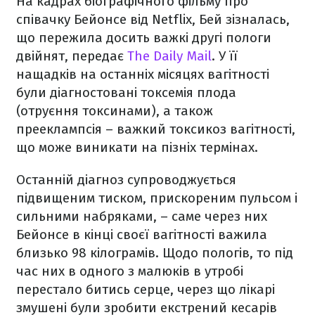
На кадрах біографічного фільму про
співачку Бейонсе від Netflix, Бей зізналась,
що пережила досить важкі другі пологи
двійнят, передає
The Daily Mail
. У її
нащадків на останніх місяцях вагітності
були діагностовані токсемія плода
(отруєння токсинами), а також
прееклампсія – важкий токсикоз вагітності,
що може виникати на пізніх термінах.
Останній діагноз супроводжується
підвищеним тиском, прискореним пульсом і
сильними набряками, – саме через них
Бейонсе в кінці своєї вагітності важила
близько 98 кілограмів. Щодо пологів, то під
час них в одного з малюків в утробі
перестало битись серце, через що лікарі
змушені були зробити екстрений кесарів