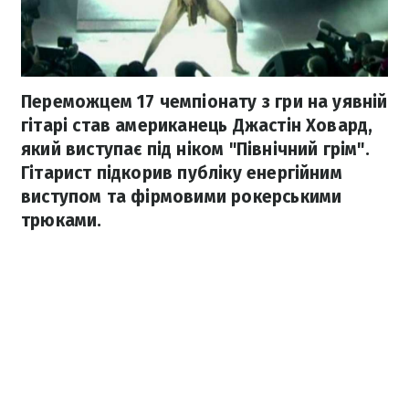
Переможцем 17 чемпіонату з гри на уявній
гітарі став американець Джастін Ховард,
який виступає під ніком "Північний грім".
Гітарист підкорив публіку енергійним
виступом та фірмовими рокерськими
трюками.