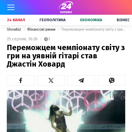
24 КАНАЛ
ГЕОПОЛІТИКА
ЕКОНОМІКА
БІЗНЕС
Showbiz
Фінансові ринки
Переможцем чемпіонату світу з гри на уявній гітарі став Джастін Ховард
25 серпня,
16:36
1
Переможцем чемпіонату світу з
гри на уявній гітарі став
Джастін Ховард