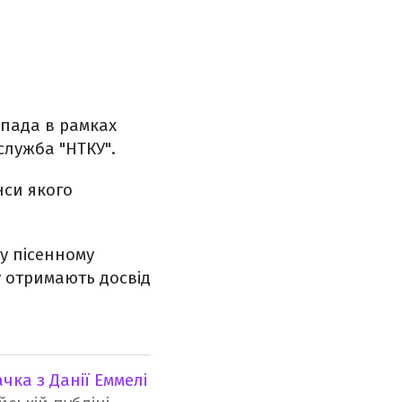
опада в рамках
служба "НТКУ".
нси якого
у пісенному
у отримають досвід
ачка з Данії Еммелі