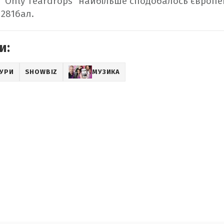
ня "Only Teardrops" найбільше сподобалось європей
281бал.
и:
ТУРИ
SHOWBIZ
МУЗИКА