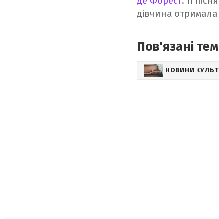
де Форест
. Її піс
дівчина отримала 
Пов'язані тем
НОВИНИ КУЛЬ