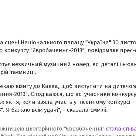
на сцені Національного палацу "Україна" 30 лист
о конкурсу "Євробачення-2013", повідомляє прес-
готує незвичний музичний номер, всі деталі і нюа
рій таємниці.
чекаю візиту до Києва, щоб виступити на дитячом
ення-2013". Сподіваюся, що всі учасники конкурс
ж як і я, коли взяла участь у пісенному конкурсі
. Я бажаю всім удачі", - сказала Еммілі.
ожницею цьогорічного "Євробачення"
стала спів