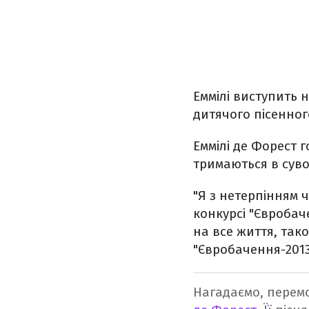
Еммілі виступить 
дитячого пісенног
Еммілі де Форест 
тримаються в суво
"Я з нетерпінням 
конкурсі "Євробач
на все життя, тако
"Євробачення-2013"
Нагадаємо, перем