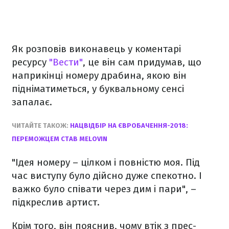
Як розповів виконавець у коментарі
ресурсу
"Вести"
, це він сам придумав, що
наприкінці номеру драбина, якою він
підніматиметься, у буквальному сенсі
запалає.
ЧИТАЙТЕ ТАКОЖ:
НАЦВІДБІР НА ЄВРОБАЧЕННЯ-2018:
ПЕРЕМОЖЦЕМ СТАВ MELOVIN
"Ідея номеру – цілком і повністю моя. Під
час виступу було дійсно дуже спекотно. І
важко було співати через дим і пари", –
підкреслив артист.
Крім того, він пояснив, чому втік з прес-