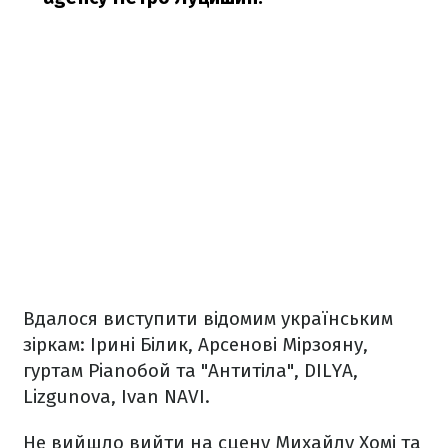
Вдалося виступити відомим українським
зіркам: Ірині Білик, Арсенові Мірзояну,
гуртам Pianoбой та "Антитіла", DILYA,
Lizgunova, Ivan NAVI.
Не вийшло вийти на сцену Михайлу Хомі та