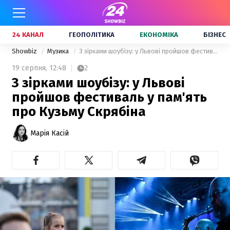
24 КАНАЛ
ГЕОПОЛІТИКА
ЕКОНОМІКА
БІЗНЕС
Showbiz
Музика
З зірками шоубізу: у Львові пройшов фестиваль у пам'ять про Кузьму Скрябіна
19 серпня,
12:48
2
З зірками шоубізу: у Львові
пройшов фестиваль у пам'ять
про Кузьму Скрябіна
Марія Касій