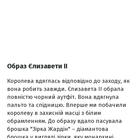
Образ Єлизавети ІІ
Королева вдяглась відповідно до заходу, як
вона робить завжди. Єлизавета ІІ обрала
повністю чорний аутфіт. Вона вдягнула
пальто та спідницю. Вперше ми побачили
королеву в захисній масці з білим
обрамленням. До образу вдало пасувала
брошка "Зірка Жардін" – діамантова
брошка у вигляді зірки, яку монархині