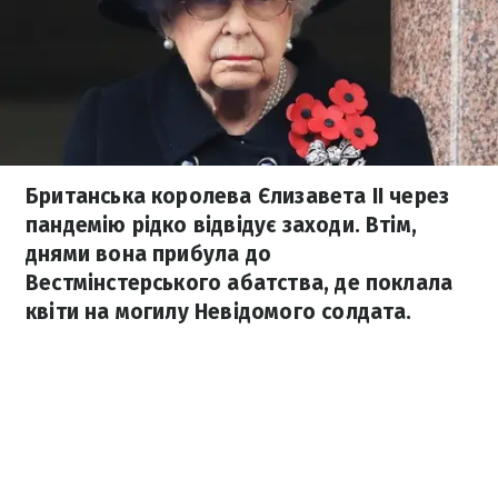
Британська королева Єлизавета ІІ через
пандемію рідко відвідує заходи. Втім,
днями вона прибула до
Вестмінстерського абатства, де поклала
квіти на могилу Невідомого солдата.