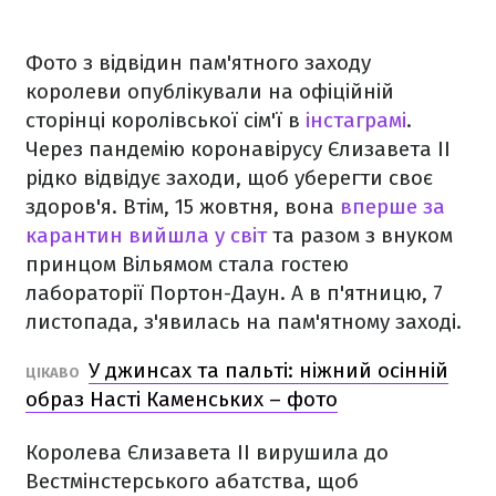
Фото з відвідин пам'ятного заходу
королеви опублікували на офіційній
сторінці королівської сім'ї в
інстаграмі
.
Через пандемію коронавірусу Єлизавета ІІ
рідко відвідує заходи, щоб уберегти своє
здоров'я. Втім,
15 жовтня, вона
вперше за
карантин вийшла у світ
та разом з внуком
принцом Вільямом стала гостею
лабораторії Портон-Даун. А в п'ятницю, 7
листопада, з'явилась на пам'ятному заході.
У джинсах та пальті: ніжний осінній
ЦІКАВО
образ Насті Каменських – фото
Королева Єлизавета ІІ вирушила до
Вестмінстерського абатства, щоб