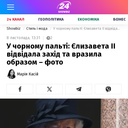
24 КАНАЛ
ГЕОПОЛІТИКА
ЕКОНОМІКА
БІЗНЕС
Showbiz
Стиль і мода
У чорному пальті: Єлизавета ІІ відвідала захід та вразила образом – фото
8 листопада,
13:31
2
У чорному пальті: Єлизавета ІІ
відвідала захід та вразила
образом – фото
Марія Касій