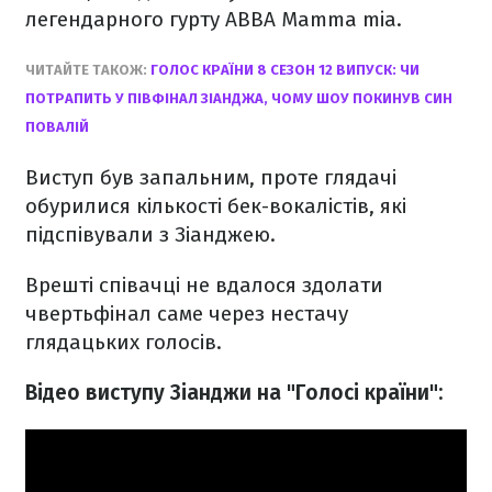
легендарного гурту АВВА Mamma mia.
ЧИТАЙТЕ ТАКОЖ:
ГОЛОС КРАЇНИ 8 СЕЗОН 12 ВИПУСК: ЧИ
ПОТРАПИТЬ У ПІВФІНАЛ ЗІАНДЖА, ЧОМУ ШОУ ПОКИНУВ СИН
ПОВАЛІЙ
Виступ був запальним, проте глядачі
обурилися кількості бек-вокалістів, які
підспівували з Зіанджею.
Врешті співачці не вдалося здолати
чвертьфінал саме через нестачу
глядацьких голосів.
Відео виступу Зіанджи на "Голосі країни":