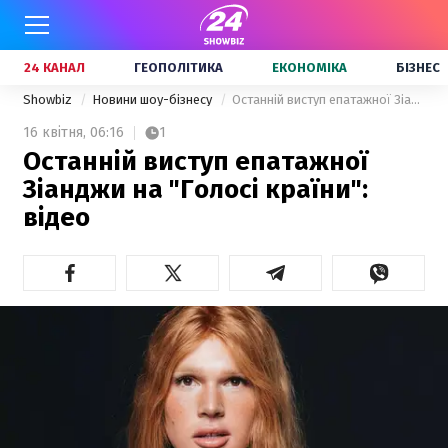
24 КАНАЛ
ГЕОПОЛІТИКА
ЕКОНОМІКА
БІЗНЕС
Showbiz
Новини шоу-бізнесу
Останній виступ епатажної Зіанджи на "Голосі країни": відео
16 квітня,
06:16
1
Останній виступ епатажної
Зіанджи на "Голосі країни":
відео