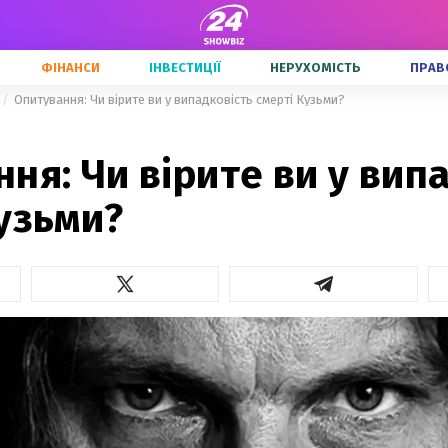
ФІНАНСИ
ІНВЕСТИЦІЇ
НЕРУХОМІСТЬ
ПРАВ
Опитування: Чи вірите ви у випадковість смерті Кузьми?
ня: Чи вірите ви у вип
узьми?