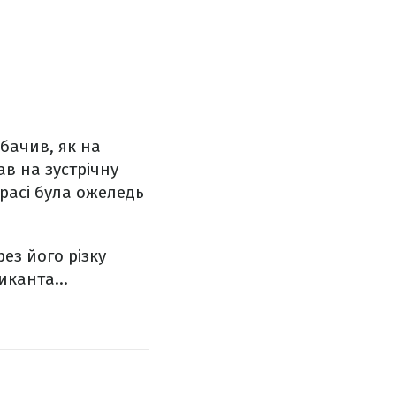
 бачив, як на
ав на зустрічну
трасі була ожеледь
ез його різку
зиканта…