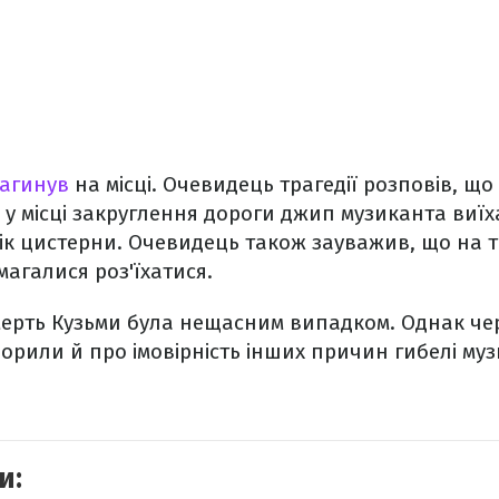
загинув
на місці. Очевидець трагедії розповів, що
 у місці закруглення дороги джип музиканта виїх
у бік цистерни. Очевидець також зауважив, що на 
магалися роз'їхатися.
ерть Кузьми була нещасним випадком. Однак чер
орили й про імовірність інших причин гибелі му
и: