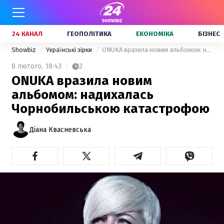
24 КАНАЛ
ГЕОПОЛІТИКА
ЕКОНОМІКА
БІЗНЕС
Showbiz
Українські зірки
ONUKA вразила новим альбомом: надихалась Чорнобильською катастрофою
8 лютого,
18:43
2
ONUKA вразила новим
альбомом: надихалась
Чорнобильською катастрофою
Діана Квасневська