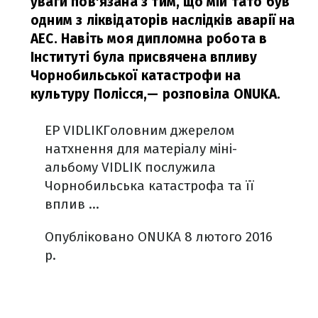
уваги пов'язана з тим, що мій тато був
одним з ліквідаторів наслідків аварії на
АЕС. Навіть моя дипломна робота в
Інституті була присвячена впливу
Чорнобильської катастрофи на
культуру Полісся,
— розповіла ONUKA.
EP VIDLIKГоловним джерелом
натхнення для матеріалу міні-
альбому VIDLIK послужила
Чорнобильська катастрофа та її
вплив ...
Опубліковано ONUKA 8 лютого 2016
р.