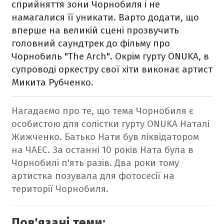
сприйняття зони Чорнобиля і не
намагалися її уникати. Варто додати, що
вперше на великій сцені прозвучить
головний саундтрек до фільму про
Чорнобиль "The Arch". Окрім гурту ONUKA, в
супроводі оркестру свої хіти виконає артист
Микита Рубченко.
Нагадаємо про те, що тема Чорнобиля є
особистою для солістки гурту ONUKA Наталі
Жижченко. Батько Нати був ліквідатором
на ЧАЕС. За останні 10 років Ната була в
Чорнобилі п'ять разів. Два роки тому
артистка позувала для фотосесії на
території Чорнобиля.
Пов'язані теми: