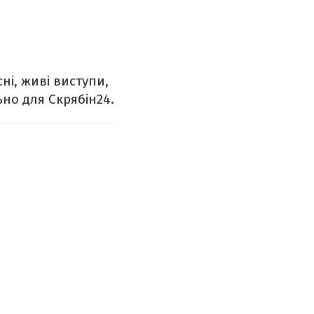
сні, живі виступи,
ьно для Скрябін24.