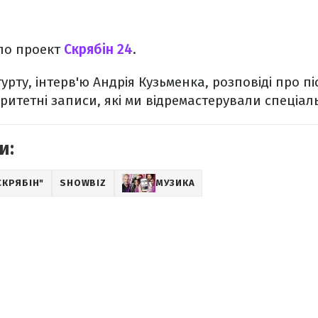
ило проект
Скрябін 24
.
 гурту, інтерв'ю Андрія Кузьменка, розповіді про пі
аритетні записи, які ми відремастерували спеціал
и:
СКРЯБІН"
SHOWBIZ
МУЗИКА