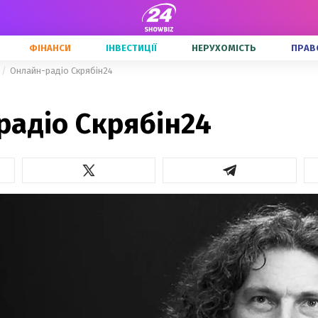
ФІНАНСИ
ІНВЕСТИЦІЇ
НЕРУХОМІСТЬ
ПРАВ
Онлайн-радіо Скрябін24
радіо Скрябін24