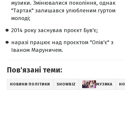
музики. Змінювалися покоління, однак
"Тартак" залишався улюбленим гуртом
молоді;
2014 року заснував проєкт Був'є;
наразі працює над проєктом "Олів'є" з
Іваном Маруничем.
Пов'язані теми:
НОВИНИ ПОЛІТИКИ
SHOWBIZ
МУЗИКА
НОВИ