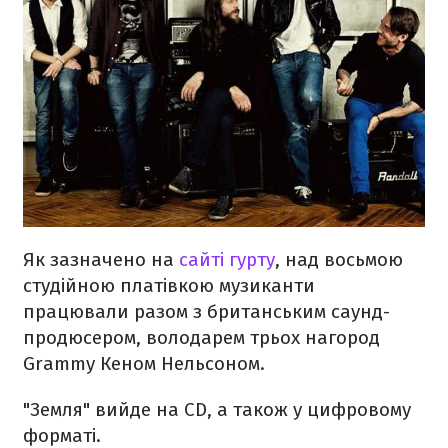
Як зазначено на
сайті гурту
, над восьмою
студійною платівкою музиканти
працювали разом з британським саунд-
продюсером, володарем трьох нагород
Grammy Кеном Нельсоном.
"Земля" вийде на CD, а також у цифровому
форматі.