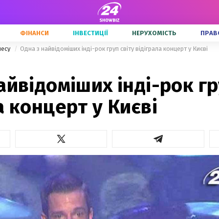
ФІНАНСИ
ІНВЕСТИЦІЇ
НЕРУХОМІСТЬ
ПРАВ
несу
Одна з найвідоміших інді-рок груп світу відіграла концерт у Києві
айвідоміших інді-рок гр
а концерт у Києві