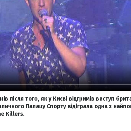
днів після того, як у Києві відгримів виступ бри
оличного Палацу Спорту відіграла одна з найпо
e Kіllers.