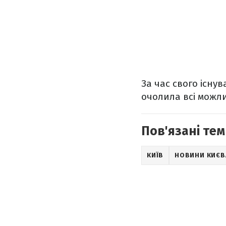
За час свого існу
очолила всі можлив
Пов'язані тем
КИЇВ
НОВИНИ КИЄВ