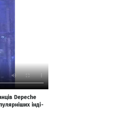
танців Depeche
пулярніших інді-