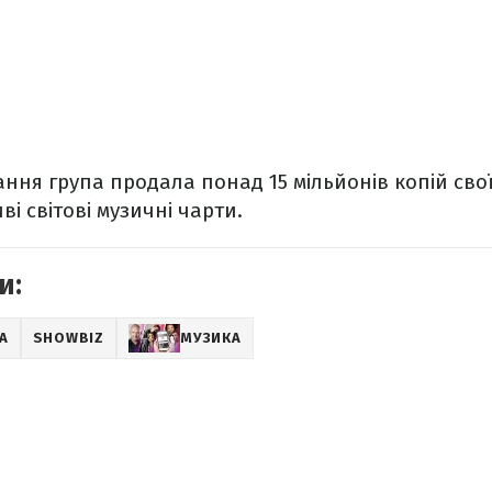
вання група продала понад 15 мільйонів копій сво
і світові музичні чарти.
и:
А
SHOWBIZ
МУЗИКА