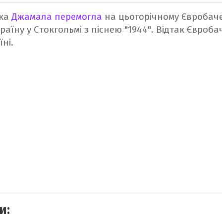
чка
Джамала перемогла
на цьогорічному Євробаче
аїну у Стокгольмі з піснею "1944". Відтак Євроба
їні.
и: