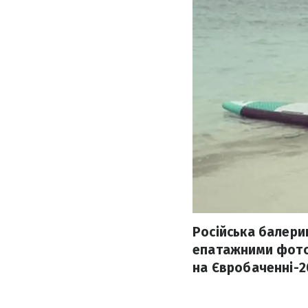
Російська балери
епатажними фото
на Євробаченні-2