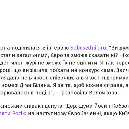
она поділилася в інтерв'ю
Sobesednik.ru
.
"Ви дум
 стали загальними, Європа зможе сказати ні? Нік
ден член журі не зможе їх не оцінити. Я так пере
році, що вирішила поїхати на конкурс сама. Зви
лядала не в якості співачки, а в якості підтримк
омері Діми Білана. Я за те, щоб кожна справа, я
орювалося в подію", — розповіла Волочкова.
сійський співак і депутат Держдуми Йосип Кобзо
ляти Росію
на наступному Євробаченні, якщо Київ