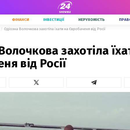
ФІНАНСИ
ІНВЕСТИЦІЇ
НЕРУХОМІСТЬ
ПРАВ
Одіозна Волочкова захотіла їхати на Євробаченя від Росії
Волочкова захотіла їха
ня від Росії