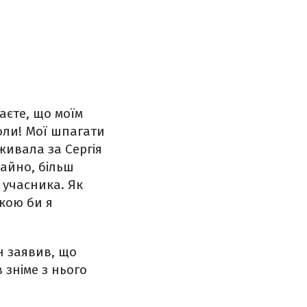
аєте, що моїм
оли! Мої шпагати
живала за Сергія
чайно, більш
и учасника. Як
кою би я
н заявив, що
 зніме з нього