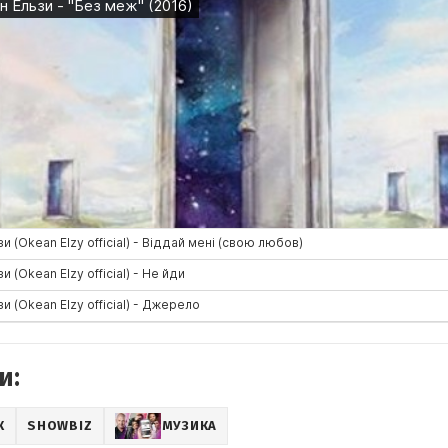
и:
К
SHOWBIZ
МУЗИКА