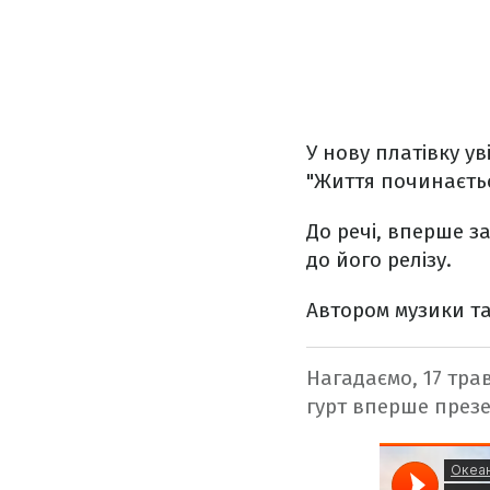
У нову платівку ув
"Життя починаєтьс
До речі, вперше з
до його релізу.
Автором музики та
Нагадаємо, 17 тра
гурт вперше през