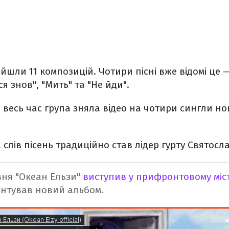
ійшли 11 композицій. Чотири пісні вже відомі це —
я знов", "Мить" та "Не йди".
а весь час група зняла відео на чотири сингли н
 слів пісень традиційно став лідер гурту Святосл
вня "Океан Ельзи"
виступив у прифронтовому міст
ентував новий альбом.