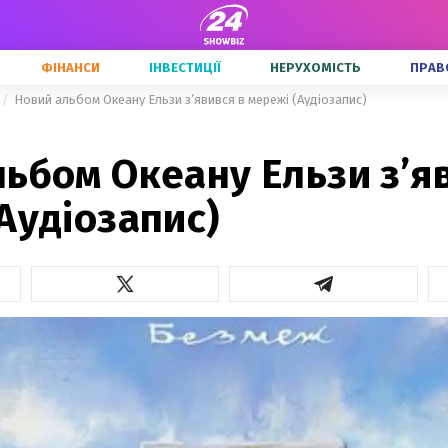
ФІНАНСИ
ІНВЕСТИЦІЇ
НЕРУХОМІСТЬ
ПРАВ
Новий альбом Океану Ельзи з’явився в мережі (Аудіозапис)
ьбом Океану Ельзи з’я
Аудіозапис)