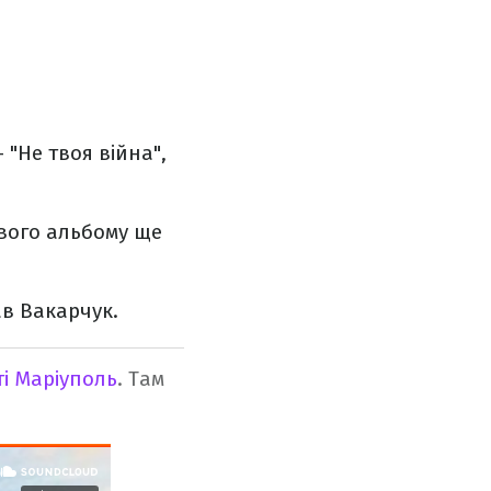
 "Не твоя війна",
ового альбому ще
ав Вакарчук.
і Маріуполь
. Там