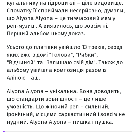
купальнику на гідроциклі – ціле видовище.
Спочатку її сприймали несерйозно, думали,
що Alyona Alyona – це тимчасовий мем у
реп-музиці. А виявилось, що зовсім ні.
Перший альбом цьому доказ.
Усього до платівки увійшло 13 треків, серед
яких вже відомі "Голови", "Рибки",
"Відчиняй" та "Залишаю свій дім". Також до
альбому увійшла композиція разом із
Аліною Паш.
Alyona Alyona – унікальна. Вона доводить,
що стандарти зовнішності – це лише
умовність. Що жіночий реп – сильний,
іронічний, місцями саркастичний і зовсім не
нудний. Alyona Alyona – пишка і пушка.