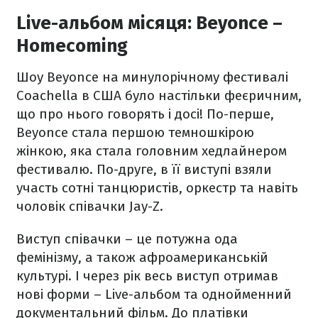
Live-альбом місяця: Beyoncе –
Homecoming
Шоу Beyonce на минулорічному фестивалі
Coachella в США було настільки феєричним,
що про нього говорять і досі! По-перше,
Веуоnсе стала першою темношкірою
жінкою, яка стала головним хедлайнером
фестивалю. По-друге, в її виступі взяли
участь сотні танцюристів, оркестр та навіть
чоловік співачки Jay-Z.
Виступ співачки – це потужна ода
фемінізму, а також афроамериканській
культурі. І через рік весь виступ отримав
нові форми – Live-альбом та однойменний
документальний фільм. До платівки