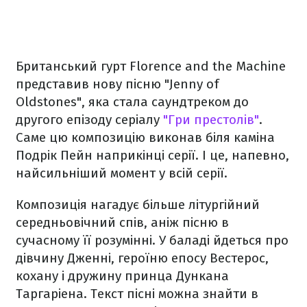
Британський гурт Florence and the Machine
представив нову пісню "Jenny of
Oldstones", яка стала саундтреком до
другого епізоду серіалу
"Гри престолів"
.
Саме цю композицію виконав біля каміна
Подрік Пейн наприкінці серії. І це, напевно,
найсильніший момент у всій серії.
Композиція нагадує більше літургійний
середньовічний спів, аніж пісню в
сучасному її розумінні. У баладі йдеться про
дівчину Дженні, героїню епосу Вестерос,
кохану і дружину принца Дункана
Таргаріена. Текст пісні можна знайти в