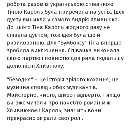
робота разом із українською співачкою
Тіною Кароль була приречена на успіх. Ідея
дуету виникла у самого Андрія Хливнюка.
До цього Тіна Кароль жодного разу не
співала дуетом, тож ідея була ще й
ризикованою. Для "Бумбоксу" Тіна вперше
зробила виключення. Співачка виконала
свою партію і повністю довірила подальшу
долю пісні Хливнюку.
"Безодня" – це історія зрілого кохання, це
музична сповідь обох музикантів.
Майстерно, чисто, щиро і відверто. І якщо
ви вже читали про начебто роман між
Хливнюком і Кароль, значить вони
прекрасно зіграли свої ролі.