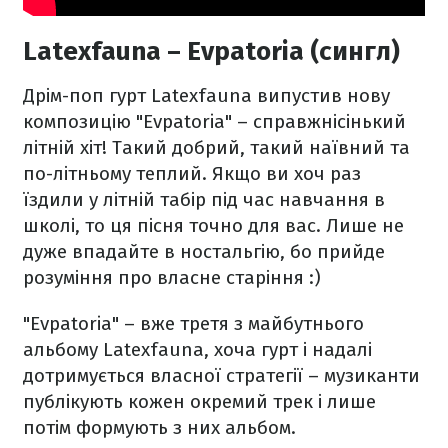
Latexfauna – Evpatoria (сингл)
Дрім-поп гурт Latexfauna випустив нову
композицію "Evpatoria" – справжнісінький
літній хіт! Такий добрий, такий наївний та
по-літньому теплий. Якщо ви хоч раз
їздили у літній табір під час навчання в
школі, то ця пісня точно для вас. Лише не
дуже впадайте в ностальгію, бо прийде
розуміння про власне старіння :)
"Evpatoria" – вже третя з майбутнього
альбому Latexfauna, хоча гурт і надалі
дотримується власної стратегії – музиканти
публікують кожен окремий трек і лише
потім формують з них альбом.