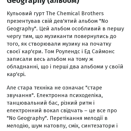
Geography (альбом)
Кульовий гурт The Chemical Brothers
презентував свій дев'ятий альбом "No
Geography". Цей альбом особливий в першу
чергу тим, що музиканти повернулись до
того, як створювали музику на початку
своєї кар'єри. Том Роулендс і Ед Саймонс
записали весь альбом на тому ж
обладнанні, що і перші два альбоми у своїй
кар'єрі.
Але стара техніка не означає "старе
звучання". Електронна психоделіка,
танцювальний бас, різкий ритм і
електронний вокал свідчать – це все про
"No Geography". Перетікання мелодії в
мелодію, шум натовпу, сміх, синтезатори і