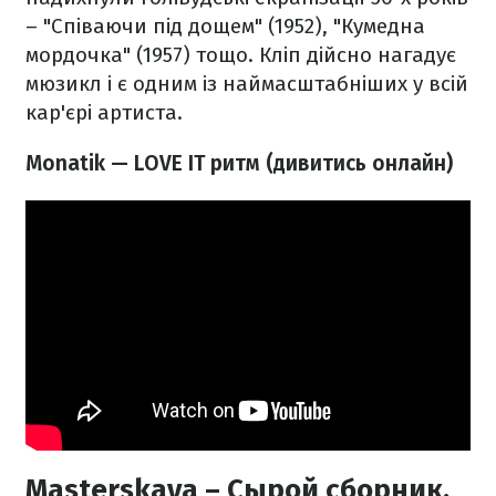
– "Співаючи під дощем" (1952), "Кумедна
мордочка" (1957) тощо. Кліп дійсно нагадує
мюзикл і є одним із наймасштабніших у всій
кар'єрі артиста.
Monatik — LOVE IT ритм (дивитись онлайн)
Masterskaya – Сырой сборник.