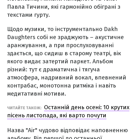
Павла Тичини, які гармонійно обіграні з
текстами гурту.
Щодо музики, то інструментально Dakh
Daughters собі не зраджують – акустичне
аранжування, а при прослуховуванні
здається, що сидиш в старому театрі, вік
якого видає затертий паркет. Альбом
різний: тут є драматична і тягуча
атмосфера, надривний вокал, впевнений
контрабас, монотонна ритміка і навіть
медитативні мотиви.
Останній день осені: 10 крутих
ЧИТАЙТЕ ТАКОЖ:
пісень листопада, які варто почути
Назва "Air" чудово відповідає наповненню
альбому. Від першої до останньої