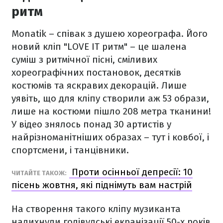
ритм
Monatik – співак з душею хореографа. Його
новий кліп "LOVE IT ритм" – це шалена
суміш з ритмічної пісні, сміливих
хореографічних постановок, десятків
костюмів та яскравих декорацій. Лише
уявіть, що для кліпу створили аж 53 образи,
лише на костюми пішло 208 метра тканини!
У відео знялось понад 30 артистів у
найрізноманітніших образах – тут і ковбої, і
спортсмени, і танцівники.
Проти осінньої депресії: 10
ЧИТАЙТЕ ТАКОЖ:
пісень жовтня, які піднімуть вам настрій
На створення такого кліпу музиканта
надихнули голівудські екранізації 50-х років