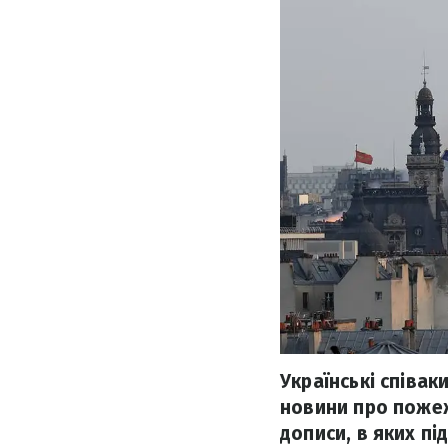
Українські співак
новини про пожеж
дописи, в яких пі