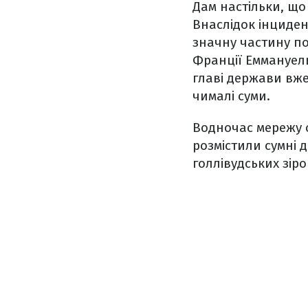
Дам настільки, що
Внаслідок інциде
значну частину по
Франції Еммануел
главі держави вже
чималі суми.
Водночас мережу 
розмістили сумні 
голлівудських зіро