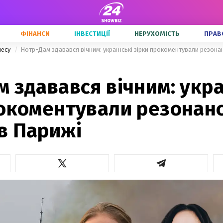
ФІНАНСИ
ІНВЕСТИЦІЇ
НЕРУХОМІСТЬ
ПРАВ
несу
Нотр-Дам здавався вічним: українські зірки прокоментували резона
 здавався вічним: укра
рокоментували резонан
в Парижі