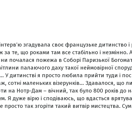
в інтерв‘ю згадувала своє французьке дитинство і
за те, що роками там все стабільно і незмінно. А
лини почалася пожежа в Соборі Паризької Богомат
світлини палаючого даху такої неймовірної споруд
... У дитинстві я просто любила прийти туди і пос
ж, сотні маленьких візерунків... Здавалося, що л
и на Нотр-Дам – вічний, так було 800 років до на
мум. Я дуже вірю і сподіваюсь, що вдасться врятув
 просто так згоріти такий витвір мистецтва. Сумн