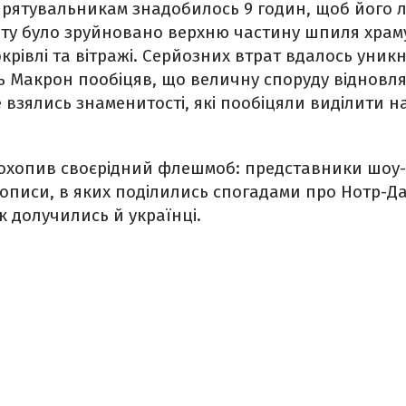
 рятувальникам знадобилось 9 годин, щоб його л
нту було зруйновано
верхню частину шпиля храму
крівлі та вітражі. Серйозних втрат вдалось уник
ь Макрон пообіцяв, що величну споруду відновля
 взялись знаменитості, які пообіцяли виділити н
охопив своєрідний флешмоб: представники шоу-
дописи, в яких поділились спогадами про Нотр-Да
к долучились й українці.