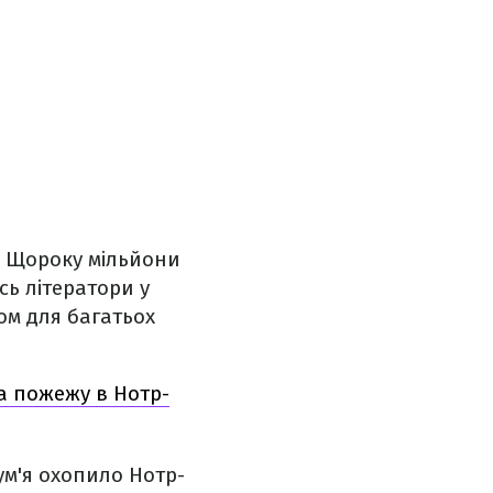
у. Щороку мільйони
сь літератори у
ом для багатьох
на пожежу в Нотр-
ум'я охопило Нотр-