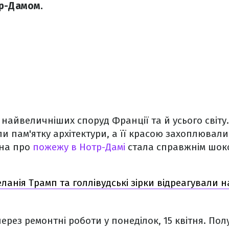
тр-Дамом.
 найвеличніших споруд Франції та й усього світ
ли пам'ятку архітектури, а її красою захоплювали
ина про
пожежу в Нотр-Дамі
стала справжнім шок
ланія Трамп та голлівудські зірки відреагували 
ерез ремонтні роботи у понеділок, 15 квітня. Пол