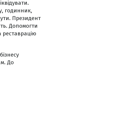
іквідувати.
, годинник,
нути. Президент
ть. Допомогти
а реставрацію
бізнесу
м. До