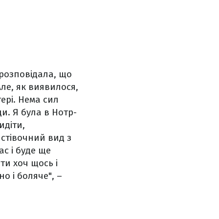
 розповідала, що
ле, як виявилося,
ері. Нема сил
и. Я була в Нотр-
идіти,
истівочний вид з
с і буде ще
ати хоч щось і
о і боляче", –