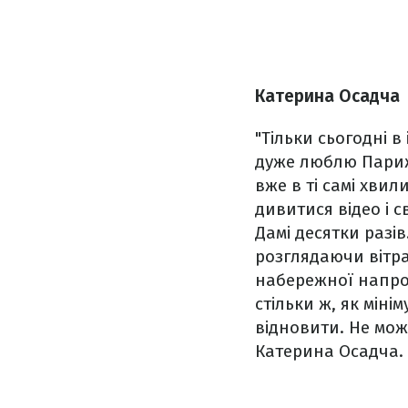
Катерина Осадча
"Тільки сьогодні 
дуже люблю Париж 
вже в ті самі хви
дивитися відео і 
Дамі десятки разів
розглядаючи вітра
набережної напрот
стільки ж, як міні
відновити. Не може
Катерина Осадча.