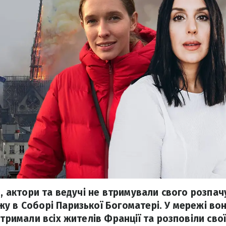
и, актори та ведучі не втримували свого розпачу
у в Соборі Паризької Богоматері. У мережі во
дтримали всіх жителів Франції та розповіли свої 