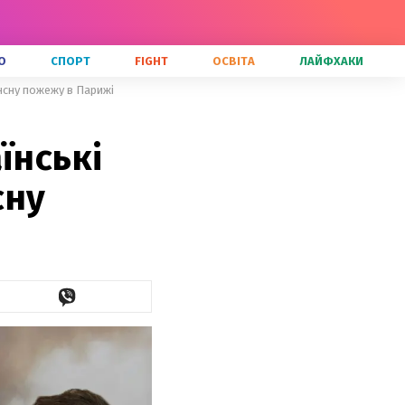
О
СПОРТ
FIGHT
ОСВІТА
ЛАЙФХАКИ
нсну пожежу в Парижі
їнські
сну