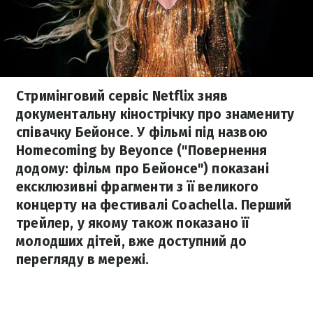
Стримінговий сервіс Netflix зняв
документальну кінострічку про знамениту
співачку Бейонсе. У фільмі під назвою
Homecoming by Beyonce ("Повернення
додому: фільм про Бейонсе") показані
ексклюзивні фрагменти з її великого
концерту на фестивалі Coachella. Перший
трейлер, у якому також показано її
молодших дітей, вже доступний до
перегляду в мережі.