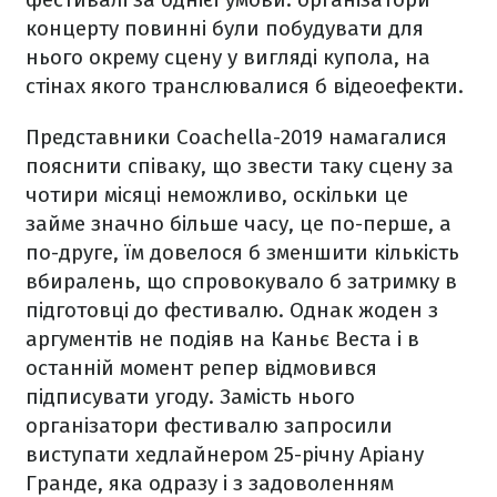
концерту повинні були побудувати для
нього окрему сцену у вигляді купола, на
стінах якого транслювалися б відеоефекти.
Представники Coachella-2019 намагалися
пояснити співаку, що звести таку сцену за
чотири місяці неможливо, оскільки це
займе значно більше часу, це по-перше, а
по-друге, їм довелося б зменшити кількість
вбиралень, що спровокувало б затримку в
підготовці до фестивалю. Однак жоден з
аргументів не подіяв на Каньє Веста і в
останній момент репер відмовився
підписувати угоду. Замість нього
організатори фестивалю запросили
виступати хедлайнером 25-річну Аріану
Гранде, яка одразу і з задоволенням