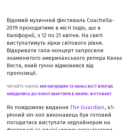
Відомий музичний фестиваль Coachella-
2019 проходитиме в місті Індіо, що в
Каліфорнії, з 12 по 21 квітня. На святі
виступатимуть зірки світового рівня.
Відкривати гала-концерт запросили
знаменитого американського репера Каньє
Веста, який гучно відмовився від
пропозиції.
ЧИТАЙТЕ ТАКОЖ:
КІМ КАРДАШЯН ТА КАНЬЄ ВЕСТ ВПЕРШЕ
НАВІДАЛИСЬ ДО НОВОЇ КВАРТИРИ В МАЯМІ: ФОТОФАКТ
Як повідомляє видання
The Guardian
, 41-
річний хіп-хоп виконавець був готовий
погодитися виступати хедлайнером на
фестивалі за однієї умови: організатори