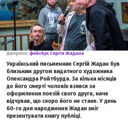
Джерело:
фейсбук Сергія Жадана
Український письменник Сергій Жадан був
близьким другом видатного художника
Олександра Ройтбурда. За кілька місяців
до його смерті чоловік взявся за
оформлення поезій свого друга, наче
відчував, що скоро його не стане. У день
60-го дня народження Жадан зміг
презентувати книгу публіці.