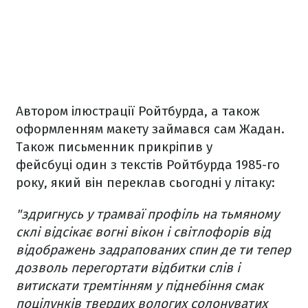
Автором ілюстрації Ройтбурда, а також
оформленням макету займався сам Жадан.
Також письменник прикріпив у
фейсбуці один з текстів Ройтбурда 1985-го
року, який він переклав сьогодні у літаку:
"здригнусь у трамваї
профіль на тьмяному
склі відсікає вогні вікон і світлофорів від
відображень задрапованих
спин
де ти тепер
дозволь перегортати відбитки слів і
витискати тремтінням у піднебіння смак
поцілунків твердих вологих солонуватих