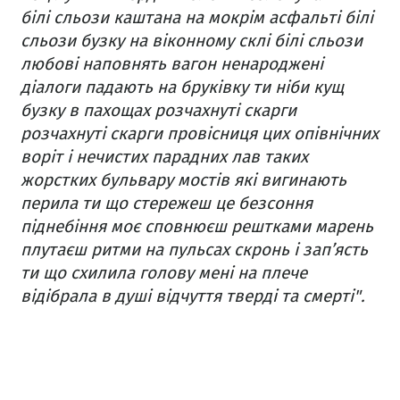
білі сльози каштана на мокрім асфальті білі
сльози бузку на віконному склі білі
сльози
любові наповнять вагон ненароджені
діалоги падають на бруківку
ти ніби кущ
бузку в пахощах розчахнуті скарги
розчахнуті скарги
провісниця цих опівнічних
воріт і нечистих парадних лав таких
жорстких бульвару мостів
які вигинають
перила
ти що стережеш це безсоння
піднебіння моє сповнюєш рештками марень
плутаєш ритми на
пульсах скронь і зап’ясть
ти що схилила голову мені на плече
відібрала в душі відчуття тверді та смерті".