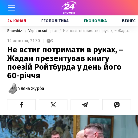
24 КАНАЛ
ГЕОПОЛІТИКА
ЕКОНОМІКА
БІЗНЕС
Showbiz
Українські зірки
Не встиг потримати в руках, – Жадан презентував книгу поезій Ройтбурда у день його 60-річчя
14 жовтня,
21:30
3
Не встиг потримати в руках, –
Жадан презентував книгу
поезій Ройтбурда у день його
60-річчя
Уляна Журба