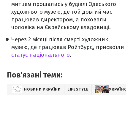
митцем прощались у будівлі Одеського
художнього музею, де той довгий час
працював директором, а поховали
чоловіка на Єврейському кладовищі.
Через 2 місяці після смерті художник
музею, де працював Ройтбурд, присвоїли
статус національного
.
Пов'язані теми:
НОВИНИ УКРАЇНИ
LIFESTYLE
УКРАЇНСЬКІ