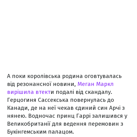
А поки королівська родина оговтувалась
від резонансної новини,
Меган Маркл
вирішила втект
и подалі від скандалу.
Герцогиня Сассекська повернулась до
Канади, де на неї чекав єдиний син Арчі з
нянею. Водночас принц Гаррі залишився у
Великобританії для ведення перемовин з
Букінгемським палацом.