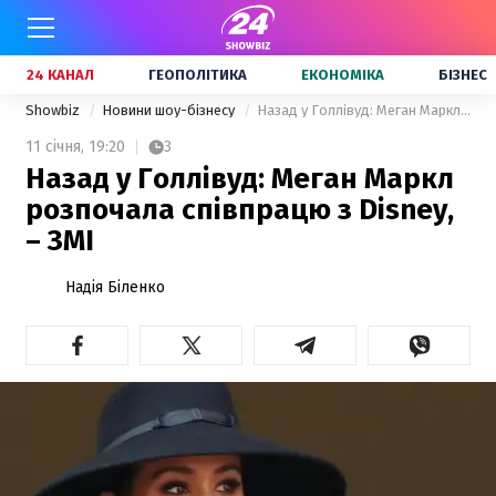
24 КАНАЛ
ГЕОПОЛІТИКА
ЕКОНОМІКА
БІЗНЕС
Showbiz
Новини шоу-бізнесу
Назад у Голлівуд: Меган Маркл розпочала співпрацю з Disney, – ЗМІ
11 січня,
19:20
3
Назад у Голлівуд: Меган Маркл
розпочала співпрацю з Disney,
– ЗМІ
Надія Біленко