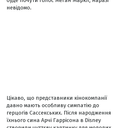
буде почути голос Меган Маркл, наразі
невідомо.
Цікаво, що представники кінокомпанії
давно мають особливу симпатію до
герцогів Сассекських. Після народження
їхнього сина Арчі Гаррісона в Disney
створили чуттєву картинку для молодих