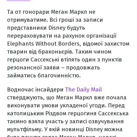
Та от гонорари Меган Маркл не
отримуватиме. Всі гроші за записи
представники Disney будуть
перераховувати на рахунок організації
Elephants Without Borders, відомої захистом
тварин від браконьєрів. Таким чином
герцоги Сассекські втілять один з пунктів
резонансної заяви – продовжать
займатись благочинністю.
Водночас інсайдери
The Daily Mail
стверджують, що Меган Маркл вже почала
виконувати умови укладеної угоди. Перед
католицьким Різдвом герцогиня Сассекська
таємно взяла участь у записі озвучування
мультфільму. У якій новинці Disney можна