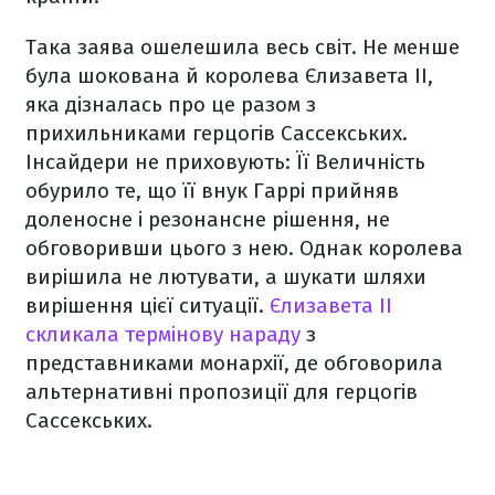
Така заява ошелешила весь світ. Не менше
була шокована й королева Єлизавета ІІ,
яка дізналась про це разом з
прихильниками герцогів Сассекських.
Інсайдери не приховують: Її Величність
обурило те, що її внук Гаррі прийняв
доленосне і резонансне рішення, не
обговоривши цього з нею. Однак королева
вирішила не лютувати, а шукати шляхи
вирішення цієї ситуації.
Єлизавета ІІ
скликала термінову нараду
з
представниками монархії, де обговорила
альтернативні пропозиції для герцогів
Сассекських.