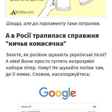
Шкода, але до парламенту таки потрапив.
А в Росії трапилася справжня
"ничья комисячна"
Знаєте, як росіяни шукають українські пісні?
А ніяк! Вони просто гуглять незрозумілі
набори літер. Чому? Не шукайте логіки там,
де її немає. Словом, насолоджуйтесь: