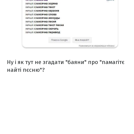
Ну і як тут не згадати "баяни" про "памагітє
найті пєсню"?