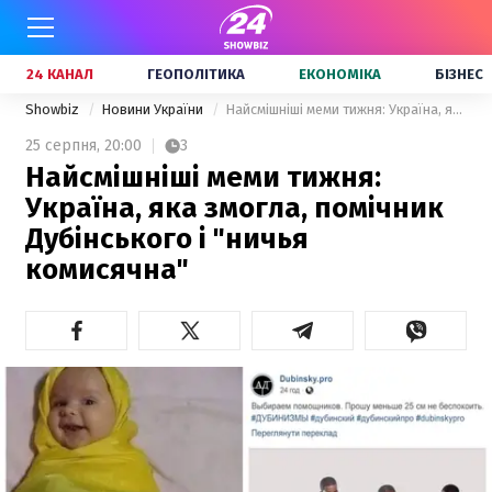
24 КАНАЛ
ГЕОПОЛІТИКА
ЕКОНОМІКА
БІЗНЕС
Showbiz
Новини України
Найсмішніші меми тижня: Україна, яка змогла, помічник Дубінського і "ничья комисячна"
25 серпня,
20:00
3
Найсмішніші меми тижня:
Україна, яка змогла, помічник
Дубінського і "ничья
комисячна"