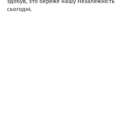
здобув, хто береже нашу Незалежність
сьогодні.