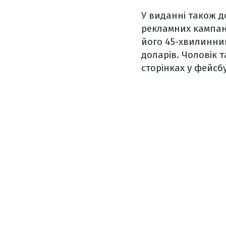
У виданні також д
рекламних кампані
його 45-хвилинний
доларів. Чоловік 
сторінках у фейсбу