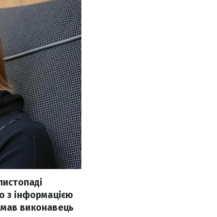
листопаді
о з інформацією
і мав виконавець