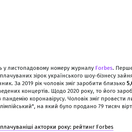
сь у листопадовому номеру журналу
Forbes
. Перше
лачуваних зірок українського шоу-бізнесу зайн
ник. За 2019 рік чоловік зміг заробити близько
5,
едених концертів. Щодо 2020 року, то його заро
 пандемію коронавірусу. Чоловік зміг провести 
лімпійський", на який було продано 79 тисяч вір
лачуваніші акторки року: рейтинг Forbes