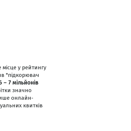
 місце у рейтингу
яв "підкорювач
6 – 7 мільйонів
бітки значно
лише онлайн-
туальних квитків