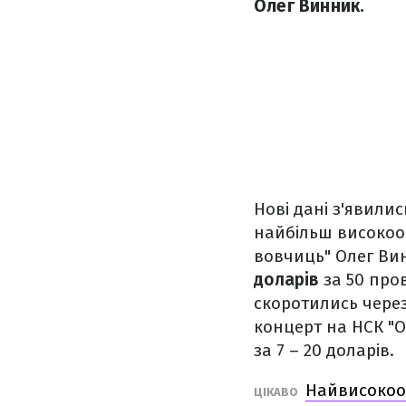
Олег Винник.
Нові дані з'явили
найбільш високооп
вовчиць" Олег Вин
доларів
за 50 пров
скоротились через
концерт на НСК "О
за 7 – 20 доларів.
Найвисокооп
ЦІКАВО