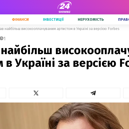
ФІНАНСИ
ІНВЕСТИЦІЇ
НЕРУХОМІСТЬ
ПРАВ
тав найбільш високооплачуваним артистом в Україні за версією Forbes
1
в найбільш високоопла
 в Україні за версією F