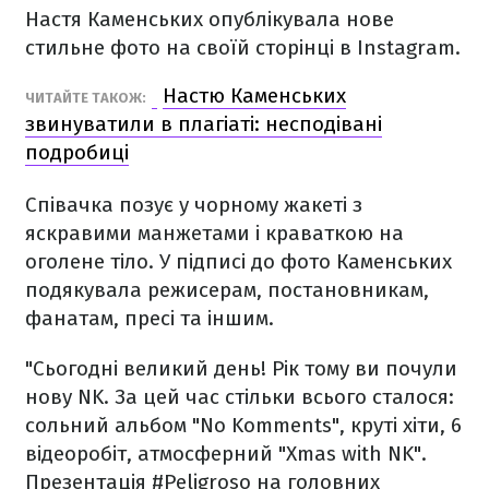
Настя Каменських опублікувала нове
стильне фото на своїй сторінці в Instagram.
Настю Каменських
ЧИТАЙТЕ ТАКОЖ:
звинуватили в плагіаті: несподівані
подробиці
Співачка позує у чорному жакеті з
яскравими манжетами і краваткою на
оголене тіло. У підписі до фото Каменських
подякувала режисерам, постановникам,
фанатам, пресі та іншим.
"Сьогодні великий день! Рік тому ви почули
нову NK. За цей час стільки всього сталося:
сольний альбом "No Komments", круті хіти, 6
відеоробіт, атмосферний "Xmas with NK".
Презентація #Peligroso на головних