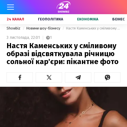
24 КАНАЛ
ГЕОПОЛІТИКА
ЕКОНОМІКА
БІЗНЕС
Showbiz
Новини шоу-бізнесу
Настя Каменських у сміливому образі відсвяткувала річницю сольної кар'єри: пікантне фото
3 листопада,
22:01
1
Настя Каменських у сміливому
образі відсвяткувала річницю
сольної кар'єри: пікантне фото