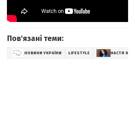
Пов'язані теми:
НОВИНИ УКРАЇНИ
LIFESTYLE
НАСТЯ КАМ