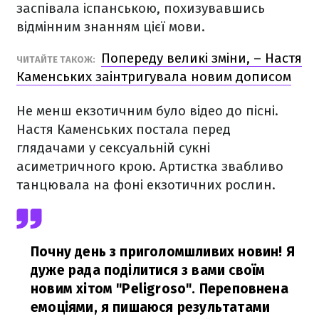
заспівала іспанською, похизувавшись
відмінним знанням цієї мови.
Попереду великі зміни, – Настя
ЧИТАЙТЕ ТАКОЖ:
Каменських заінтригувала новим дописом
Не менш екзотичним було відео до пісні.
Настя Каменських постала перед
глядачами у сексуальній сукні
асиметричного крою. Артистка звабливо
танцювала на фоні екзотичних рослин.
Почну день з приголомшливих новин! Я
дуже рада поділитися з вами своїм
новим хітом "Peligrosо". Переповнена
емоціями, я пишаюся результатами