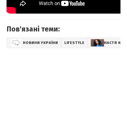
Пов'язані теми:
НОВИНИ УКРАЇНИ
LIFESTYLE
НАСТЯ КАМ