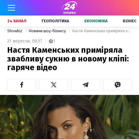
24 КАНАЛ
ГЕОПОЛІТИКА
ЕКОНОМІКА
БІЗНЕС
Showbiz
Новини шоу-бізнесу
Настя Каменських приміряла звабливу сукню в новому кліпі: гаряче відео
21 вересня,
08:37
1
Настя Каменських приміряла
звабливу сукню в новому кліпі:
гаряче відео