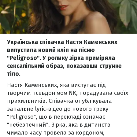
Українська співачка Настя Каменських
випустила новий кліп на пісню
"Peligroso". У ролику зірка приміряла
сексапільний образ, показавши струнке
тіло.
Настя Каменських, яка виступає під
творчим псевдонімом NK, порадувала своїх
прихильників. Співачка опублікувала
запальне lyric-відео до нового треку
"Peligroso", що в перекладі означає
"небезпечний". Зірка, яка в дитинстві
чимало часу провела за кордоном,