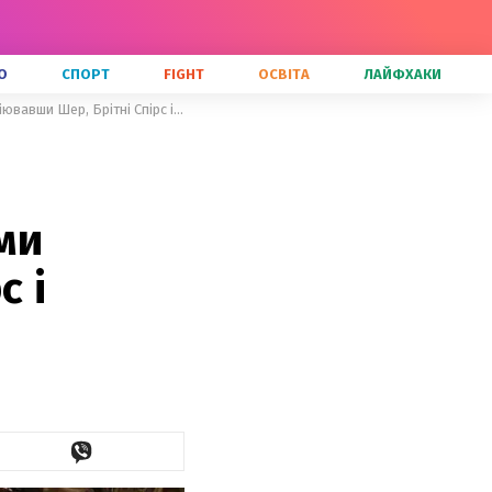
О
СПОРТ
FIGHT
ОСВІТА
ЛАЙФХАКИ
Настя Каменських вразила прихильників вокальними даними спародіювавши Шер, Брітні Спірс і Шакіру
ми
с і