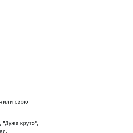
ачили свою
, "Дуже круто",
ки.