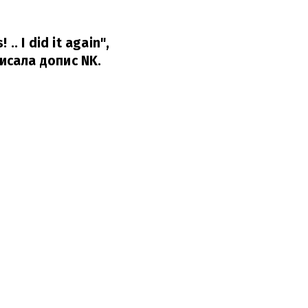
.. I did it again",
исала допис NK.