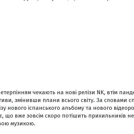
терпінням чекають на нові релізи NK, втім панд
тиви, змінивши плани всього світу. За словами с
лізу нового іспанського альбому та нового відеор
є, що вже зовсім скоро потішить прихильників н
вою музикою.