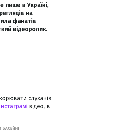
 лише в Україні,
реглядів на
зила фанатів
ткий відеоролик.
дкорювати слухачів
інстаграмі
відео, в
В БАСЕЙНІ