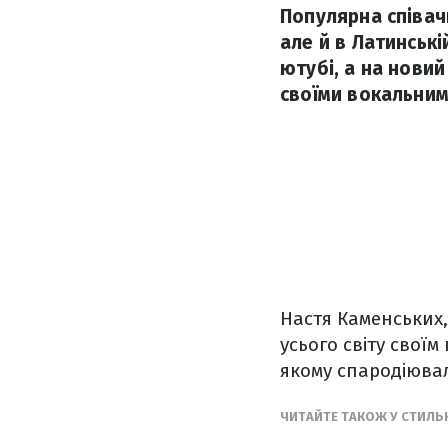
Популярна співач
але й в Латинські
ютубі, а на новий
своїми вокальним
Настя Каменських,
усього світу свої
якому спародіювал
ЧИТАЙТЕ ТАКОЖ У СТИЛЬ