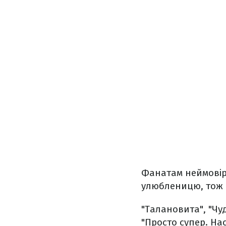
Фанатам неймовір
улюбленицю, тож н
"Талановита", "Чуд
"Просто супер. На