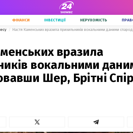
ФІНАНСИ
ІНВЕСТИЦІЇ
НЕРУХОМІСТЬ
ПРАВ
несу
аменських вразила
ників вокальними дани
вавши Шер, Брітні Спір