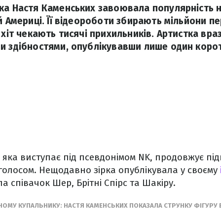
ка Настя Каменських завоювала популярність не
й Америці. Її відеороботи збирають мільйони пе
 хіт чекають тисячі прихильників. Артистка вра
и здібностями, опублікувавши лише один коро
 яка виступає під псевдонімом NK, продовжує пі
м голосом. Нещодавно зірка опублікувала у своєму
а співачок Шер, Брітні Спірс та Шакіру.
НОМУ КУПАЛЬНИКУ: НАСТЯ КАМЕНСЬКИХ ПОКАЗАЛА СТРУНКУ ФІГУРУ 