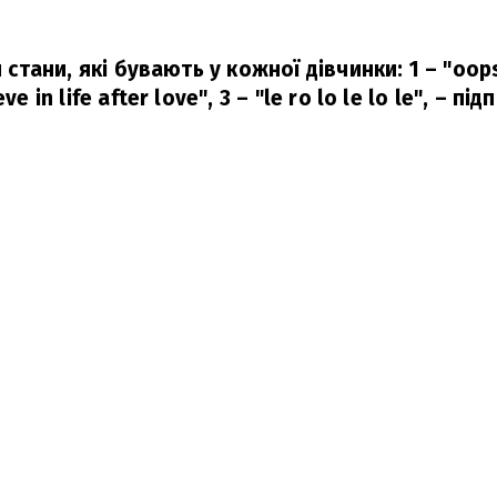
и стани, які бувають у кожної дівчинки: 1 – "oops! 
e in life after love", 3 – "le ro lo le lo le",
– підп