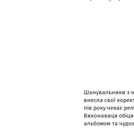
Шанувальники з не
внесла свої корек
пів року чекає ре
Виконавиця обіця
альбомом та чудо