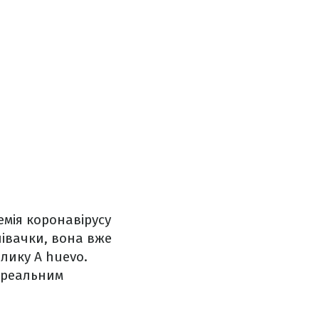
емія коронавірусу
півачки, вона вже
олику A huevo.
ереальним