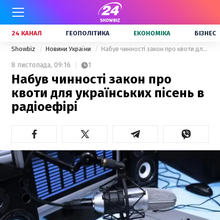
24 КАНАЛ
ГЕОПОЛІТИКА
ЕКОНОМІКА
БІЗНЕС
Showbiz
Новини України
Набув чинності закон про квоти для українських пісень в радіоефірі
8 листопада,
09:16
1
Набув чинності закон про
квоти для українських пісень в
радіоефірі