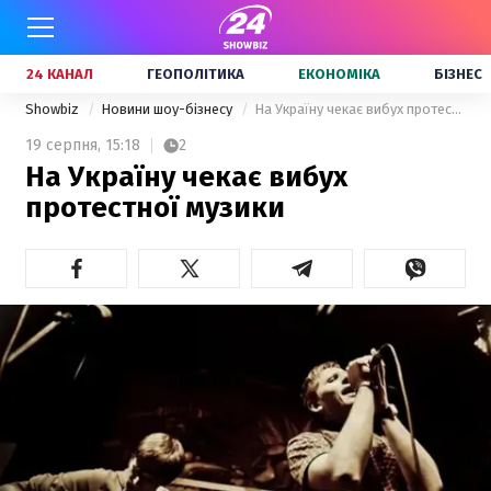
24 КАНАЛ
ГЕОПОЛІТИКА
ЕКОНОМІКА
БІЗНЕС
Showbiz
Новини шоу-бізнесу
На Україну чекає вибух протестної музики
19 серпня,
15:18
2
На Україну чекає вибух
протестної музики