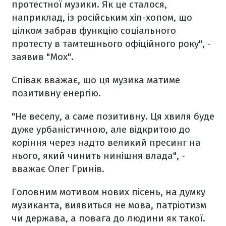
протестної музики. Як це сталося,
наприклад, із російським хіп-хопом, що
цілком забрав функцію соціального
протесту в тамтешнього офіційного року", -
заявив "Мох".
Співак вважає, що ця музика матиме
позитивну енергію.
"Не веселу, а саме позитивну. Ця хвиля буде
дуже урбаністичною, але відкритою до
коріння через надто великий пресинг на
нього, який чинить нинішня влада", -
вважає Олег Гринів.
Головним мотивом нових пісень, на думку
музиканта, виявиться не мова, патріотизм
чи держава, а повага до людини як такої.