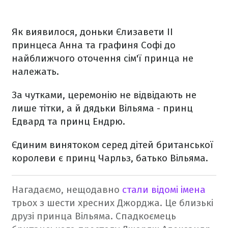
Як виявилося, доньки Єлизавети ІІ
принцеса Анна та графиня Софі до
найближчого оточення сім'ї принца не
належать.
За чутками, церемонію не відвідають не
лише тітки, а й дядьки Вільяма - принц
Едвард та принц Ендрю.
Єдиним винятоком серед дітей британської
королеви є принц Чарльз, батько Вільяма.
Нагадаємо, нещодавно
стали відомі імена
трьох з шести хресних Джорджа. Це близькі
друзі принца Вільяма.
Спадкоємець