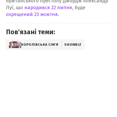
британського престолу Джордж Александр
Луї, що
народився 22 липня
, буде
охрещений 23 жовтня
.
Пов'язані теми:
КОРОЛІВСЬКА СІМ'Я
SHOWBIZ