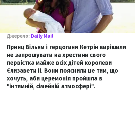
Джерело:
Daily Mail
Принц Вільям і герцогиня Кетрін вирішили
не запрошувати на хрестини свого
первістка майже всіх дітей королеви
Єлизавети ІІ. Вони пояснили це тим, що
хочуть, аби церемонія пройшла в
"інтимній, сімейній атмосфері".