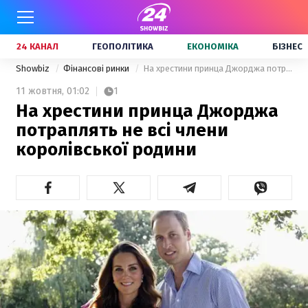
24 КАНАЛ
ГЕОПОЛІТИКА
ЕКОНОМІКА
БІЗНЕС
Showbiz
Фінансові ринки
На хрестини принца Джорджа потраплять не всі члени королівської родини
11 жовтня,
01:02
1
На хрестини принца Джорджа
потраплять не всі члени
королівської родини