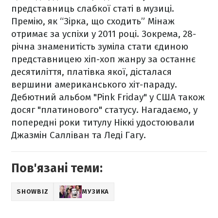
представниць слабкої статі в музиці.
Премію, як “Зірка, що сходить” Мінаж
отримає за успіхи у 2011 році. Зокрема, 28-
річна знаменитість зуміла стати єдиною
представницею хіп-хоп жанру за останнє
десятиліття, платівка якої, дісталася
вершини американського хіт-параду.
Дебютний альбом "Pink Friday" у США також
досяг "платинового" статусу. Нагадаємо, у
попередні роки титулу Ніккі удостоювали
Джазмін Салліван та Леді Гагу.
Пов'язані теми:
SHOWBIZ
МУЗИКА