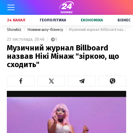
24 КАНАЛ
ГЕОПОЛІТИКА
ЕКОНОМІКА
БІЗНЕС
Showbiz
Новини шоу-бізнесу
Музичний журнал Billboard назвав Нікі Мінаж "зіркою, що сходить"
23 листопада,
20:46
1
Музичний журнал Billboard
назвав Нікі Мінаж "зіркою, що
сходить"