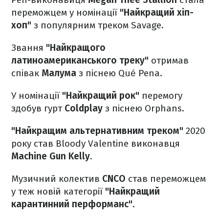
переможцем у номінації
"Найкращий хіп-
хоп"
з популярним треком Savage.
Звання
"Найкращого
латиноамериканського треку"
отримав
співак
Малума
з піснею Qué Pena.
У номінації
"Найкращий рок"
перемогу
здобув гурт
Coldplay
з піснею Orphans.
"Найкращим альтернативним треком"
2020
року став Bloody Valentine виконавця
Machine Gun Kelly
.
Музичний колектив
CNCO
став переможцем
у теж новій категорії
"Найкращий
карантинний перформанс"
.