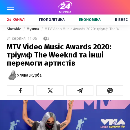
24 КАНАЛ
ГЕОПОЛІТИКА
ЕКОНОМІКА
БІЗНЕС
Showbiz
Музика
MTV Video Music Awards 2020: тріумф The Weeknd та інші перемоги артистів
31 серпня,
11:06
3
MTV Video Music Awards 2020:
тріумф The Weeknd та інші
перемоги артистів
Уляна Журба