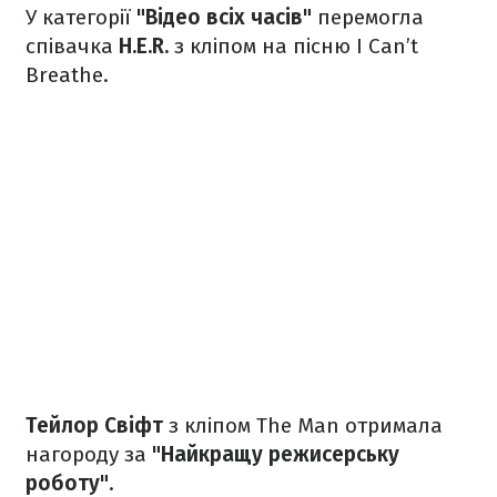
У категорії
"Відео всіх часів"
перемогла
співачка
H.E.R.
з кліпом на пісню I Can’t
Breathe.
Тейлор Свіфт
з кліпом The Man отримала
нагороду за
"Найкращу режисерську
роботу"
.