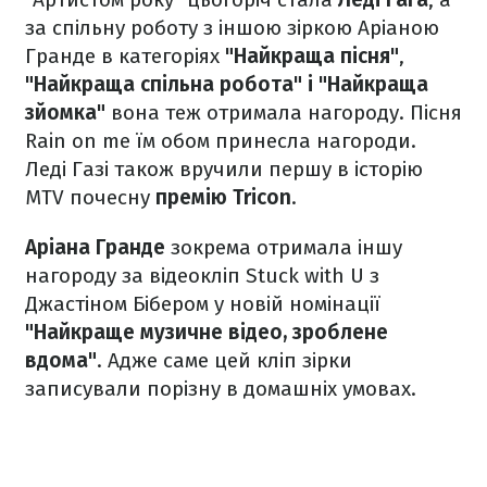
за спільну роботу з іншою зіркою Аріаною
Гранде в категоріях
"Найкраща пісня"
,
"Найкраща спільна робота" і "Найкраща
зйомка"
вона теж отримала нагороду. Пісня
Rain on me їм обом принесла нагороди.
Леді Газі також вручили першу в історію
MTV почесну
премію Tricon
.
Аріана Гранде
зокрема отримала іншу
нагороду за відеокліп Stuck with U з
Джастіном Бібером у новій номінації
"Найкраще музичне відео, зроблене
вдома"
. Адже саме цей кліп зірки
записували порізну в домашніх умовах.