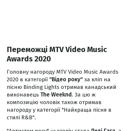
Переможці MTV Video Music
Awards 2020
Головну нагороду MTV Video Music Awards
2020 в категорії
"Відео року"
за кліп на
пісню Binding Lights отримав канадський
виконавець
The Weeknd
. За цю ж
композицію чоловік також отримав
нагороду у категорії "Найкраща пісня в
стилі R&B".
"Артистом року" цьогоріч стала
Леді Гага
, а