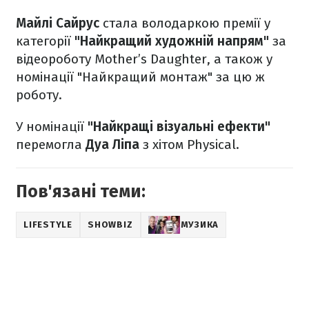
Майлі Сайрус
стала володаркою премії у
категорії
"Найкращий художній напрям"
за
відеороботу Mother’s Daughter, а також у
номінації "Найкращий монтаж" за цю ж
роботу.
У номінації
"Найкращі візуальні ефекти"
перемогла
Дуа Ліпа
з хітом Physical.
Пов'язані теми:
LIFESTYLE
SHOWBIZ
МУЗИКА