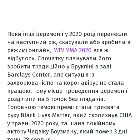
Поки інші церемонії у 2020 році перенесли
на наступний рік, скасували або зробили в
режимі онлайн,
MTV VMA 2020
все ж
відбулось. Спочатку планували його
зробити традиційно у Брукліні в залі
Barclays Center, але ситуація із
захворюваністю на коронавірус не стала
кращою, тому місце проведення церемонії
розділили на 5 точок без глядачів.
Головною темою премії стала присвята
руху Black Lives Matter, який сколихнув США
у травні 2020 року, та шана покійному
актору Чедвіку Боузману, який помер 3 дні
тому, 28 серпня.