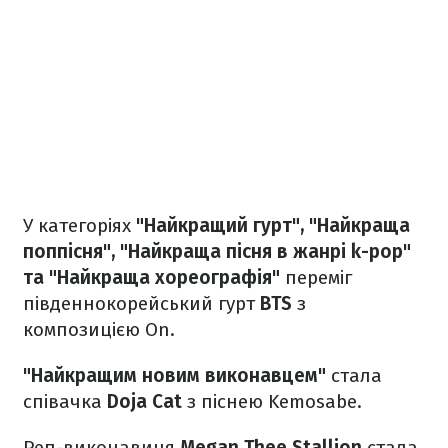
У категоріях
"Найкращий гурт", "Найкраща
поппісня", "Найкраща пісня в жанрі k-pop"
та "Найкраща хореографія"
переміг
південнокорейський гурт
BTS
з
композицією On.
"Найкращим новим виконавцем"
стала
співачка
Doja Cat
з піснею Kemosabe.
Реп-виконавиця
Megan Thee Stallion
стала