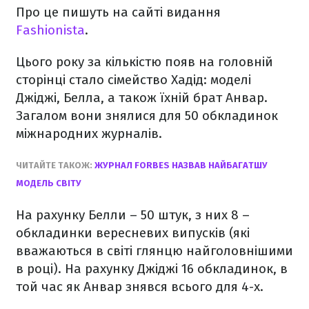
Про це пишуть на сайті видання
Fashionista
.
Цього року за кількістю появ на головній
сторінці стало сімейство Хадід: моделі
Джіджі, Белла, а також їхній брат Анвар.
Загалом вони знялися для 50 обкладинок
міжнародних журналів.
ЧИТАЙТЕ ТАКОЖ:
ЖУРНАЛ FORBES НАЗВАВ НАЙБАГАТШУ
МОДЕЛЬ СВІТУ
На рахунку Белли – 50 штук, з них 8 –
обкладинки вересневих випусків (які
вважаються в світі глянцю найголовнішими
в році). На рахунку Джіджі 16 обкладинок, в
той час як Анвар знявся всього для 4-х.