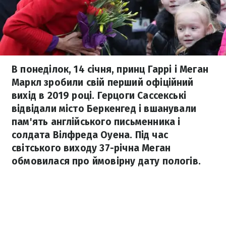
В понеділок, 14 січня, принц Гаррі і Меган
Маркл зробили свій перший офіційний
вихід в 2019 році. Герцоги Сассекські
відвідали місто Беркенгед і вшанували
пам'ять англійського письменника і
солдата Вілфреда Оуена. Під час
світського виходу 37-річна Меган
обмовилася про ймовірну дату пологів.