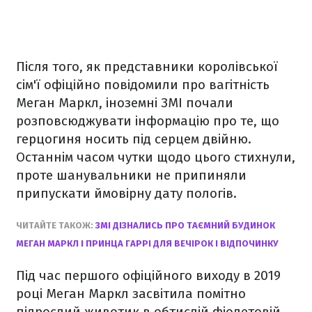
Після того, як представники королівської
сім'ї офіційно повідомили про вагітність
Меган Маркл, іноземні ЗМІ почали
розповсюджувати інформацію про те, що
герцогиня носить під серцем двійню.
Останнім часом чутки щодо цього стихнули,
проте шанувальники не припиняли
припускати ймовірну дату пологів.
ЧИТАЙТЕ ТАКОЖ:
ЗМІ ДІЗНАЛИСЬ ПРО ТАЄМНИЙ БУДИНОК
МЕГАН МАРКЛ І ПРИНЦА ГАРРІ ДЛЯ ВЕЧІРОК І ВІДПОЧИНКУ
Під час першого офіційного виходу в 2019
році Меган Маркл засвітила помітно
підрослий животик в обтислій фіолетовій