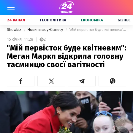
24 КАНАЛ
ГЕОПОЛІТИКА
ЕКОНОМІКА
БІЗНЕС
Showbiz
Новини шоу-бізнесу
"Мій первісток буде квітневим": Меган Маркл відкрила головну таємницю своєї вагітності
15 січня,
11:28
2
"Мій первісток буде квітневим":
Меган Маркл відкрила головну
таємницю своєї вагітності