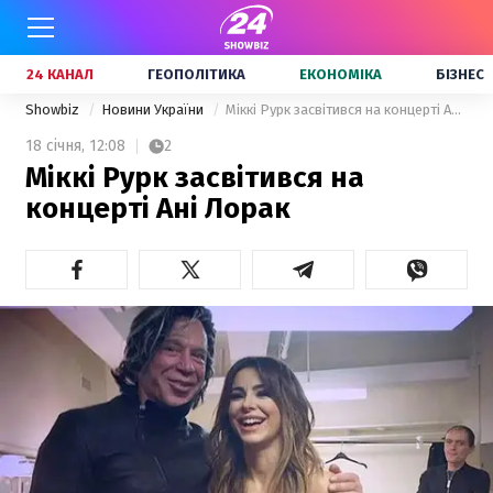
24 КАНАЛ
ГЕОПОЛІТИКА
ЕКОНОМІКА
БІЗНЕС
Showbiz
Новини України
Міккі Рурк засвітився на концерті Ані Лорак
18 січня,
12:08
2
Міккі Рурк засвітився на
концерті Ані Лорак