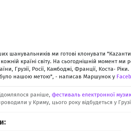
ших шанувальників ми готові клонувати "Каzантип
кожній країні світу. На сьогоднішній момент ми 
їни, Грузії, Росії, Камбоджі, Франції, Коста- Ріки.
було нашою метою", - написав Маршунок у
Face
ідомлялося раніше,
фестиваль електронної музи
роводили у Криму, цього року відбудеться у Грузі
и: