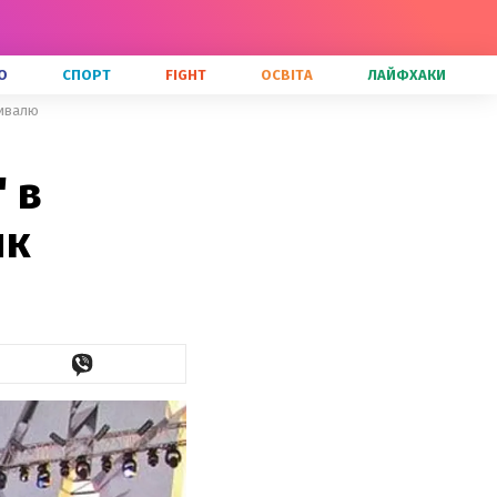
О
СПОРТ
FIGHT
ОСВІТА
ЛАЙФХАКИ
тивалю
 в
ик