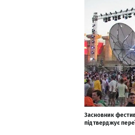
Засновник фести
підтверджує переї