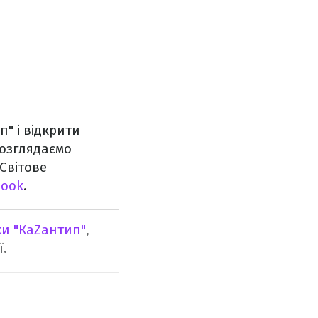
" і відкрити
розглядаємо
 Світове
book
.
ки "КаZантип"
,
ї.