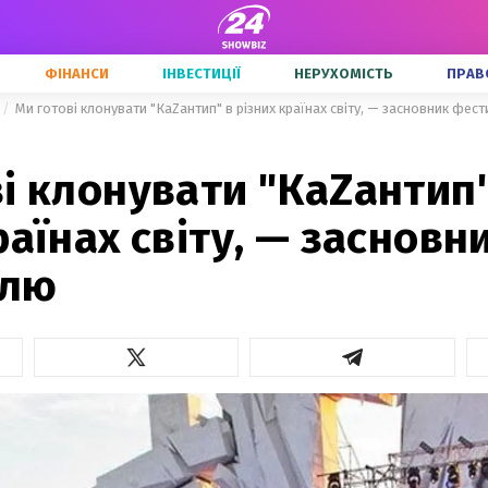
ФІНАНСИ
ІНВЕСТИЦІЇ
НЕРУХОМІСТЬ
ПРАВ
Ми готові клонувати "КаZантип" в різних країнах світу, — засновник фес
і клонувати "КаZантип"
раїнах світу, — засновн
алю