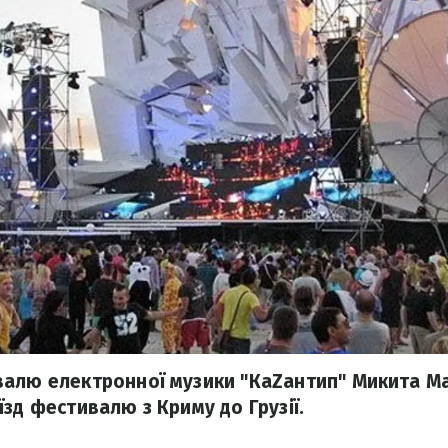
валю електронної музики "КаZантип" Микита М
зд фестивалю з Криму до Грузії.