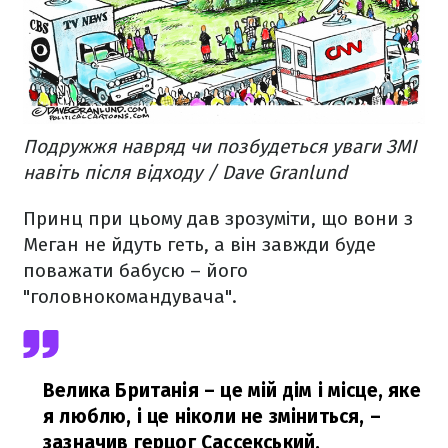
Подружжя навряд чи позбудеться уваги ЗМІ
навіть після відходу / Dave Granlund
Принц при цьому дав зрозуміти, що вони з
Меган не йдуть геть, а він завжди буде
поважати бабусю – його
"головнокомандувача".
Велика Британія – це мій дім і місце, яке
я люблю, і це ніколи не зміниться,
–
зазначив герцог Сассекський.