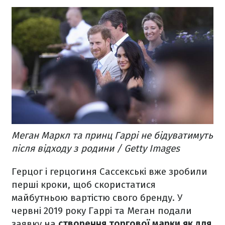
Меган Маркл та принц Гаррі не бідуватимуть
після відходу з родини / Getty Images
Герцог і герцогиня Сассекські вже зробили
перші кроки, щоб скористатися
майбутньою вартістю свого бренду. У
червні 2019 року Гаррі та Меган подали
заявку на
створення торгової марки як для