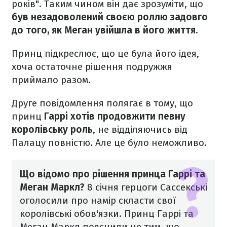
років". Таким чином він дає зрозуміти, що
був незадоволений своєю роллю задовго
до того, як Меган увійшла в його життя.
Принц підкреслює, що це була його ідея,
хоча остаточне рішення подружжя
приймало разом.
Друге повідомлення полягає в тому, що
принц
Гаррі хотів продовжити певну
королівську роль
, не відділяючись від
Палацу повністю. Але це було неможливо.
Що відомо про рішення принца Гаррі та
Меган Маркл?
8 січня герцоги Сассекські
оголосили про намір скласти свої
королівські обов'язки. Принц Гаррі та
Меган Маркл пояснили це тим, що