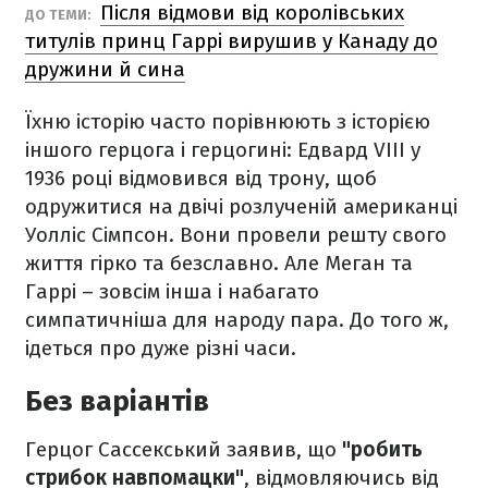
Після відмови від королівських
ДО ТЕМИ:
титулів принц Гаррі вирушив у Канаду до
дружини й сина
Їхню історію часто порівнюють з історією
іншого герцога і герцогині: Едвард VIII у
1936 році відмовився від трону, щоб
одружитися на двічі розлученій американці
Уолліс Сімпсон. Вони провели решту свого
життя гірко та безславно. Але Меган та
Гаррі – зовсім інша і набагато
симпатичніша для народу пара. До того ж,
ідеться про дуже різні часи.
Без варіантів
Герцог Сассекський заявив, що
"робить
стрибок навпомацки"
, відмовляючись від