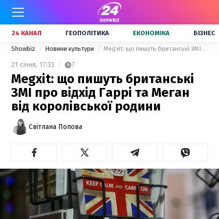
24 КАНАЛ
ГЕОПОЛІТИКА
ЕКОНОМІКА
БІЗНЕС
Showbiz
Новини культури
Megxit: що пишуть британські ЗМІ про відхід Гаррі та Меган від королівської родини
21 січня,
17:33
7
Megxit: що пишуть британські
ЗМІ про відхід Гаррі та Меган
від королівської родини
Світлана Попова