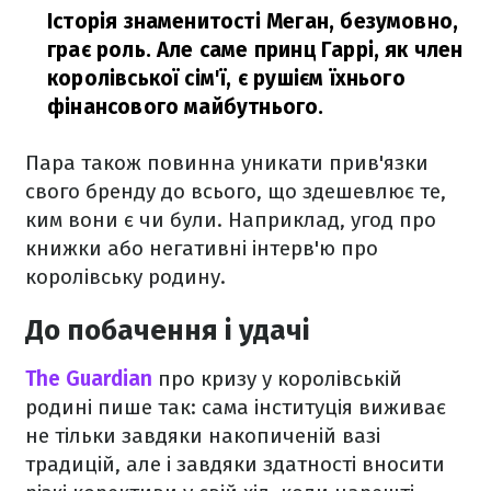
Історія знаменитості Меган, безумовно,
грає роль. Але саме принц Гаррі, як член
королівської сім'ї, є рушієм їхнього
фінансового майбутнього.
Пара також повинна уникати прив'язки
свого бренду до всього, що здешевлює те,
ким вони є чи були. Наприклад, угод про
книжки або негативні інтерв'ю про
королівську родину.
До побачення і удачі
The Guardian
про кризу у королівській
родині пише так: сама інституція виживає
не тільки завдяки накопиченій вазі
традицій, але і завдяки здатності вносити