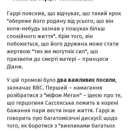
Гаррі пояснив, що відчуває, що такий крок
"обереже його родину від усього, що він
коли-небудь зазнав у пошуках більш
спокійного життя". Крім того, він
побоюється, що його дружина може стати
жертвою "тих же могутніх сил", що
призвели до смерті матері – принцеси
Діани.
У цій промові було
два важливих посили
,
зазначає ВВС. Перший – намагання
розібратися з "міфом Меган" – ідеєю про те,
що герцогиня Сассекська лежить в корені
бажання пари вести інше життя. Гаррі ж
говорить про багатомісячні дискусії щодо
того, як боротися з "викликами багатьох