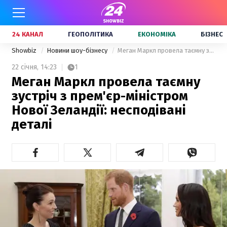
24 КАНАЛ
ГЕОПОЛІТИКА
ЕКОНОМІКА
БІЗНЕС
Showbiz
Новини шоу-бізнесу
Меган Маркл провела таємну зустріч з прем'єр-міністром Нової Зеландії: несподівані деталі
22 січня,
14:23
1
Меган Маркл провела таємну
зустріч з прем'єр-міністром
Нової Зеландії: несподівані
деталі