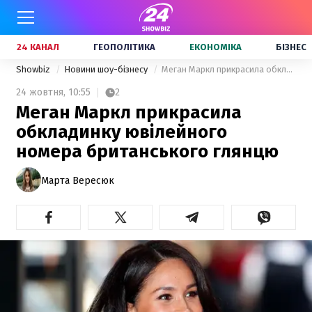
24 КАНАЛ
ГЕОПОЛІТИКА
ЕКОНОМІКА
БІЗНЕС
Showbiz
Новини шоу-бізнесу
Меган Маркл прикрасила обкладинку ювілейного номера британського глянцю
24 жовтня,
10:55
2
Меган Маркл прикрасила
обкладинку ювілейного
номера британського глянцю
Марта Вересюк