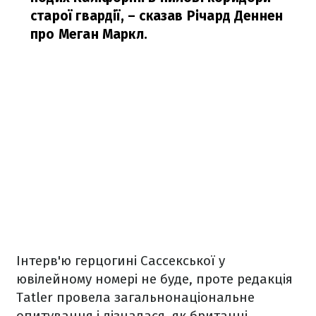
старої гвардії,
– сказав Річард Деннен
про Меган Маркл.
Інтерв'ю герцогині Сассекської у
ювілейному номері не буде, проте редакція
Tatler провела загальнонаціональне
опитування і дізналася, як британці