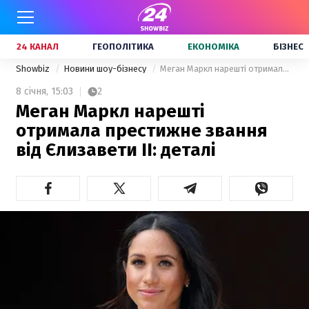
24 КАНАЛ
ГЕОПОЛІТИКА
ЕКОНОМІКА
БІЗНЕС
Showbiz
Новини шоу-бізнесу
Меган Маркл нарешті отримала престижне звання від Єлизавети ІІ: деталі
8 січня,
15:03
2
Меган Маркл нарешті
отримала престижне звання
від Єлизавети ІІ: деталі