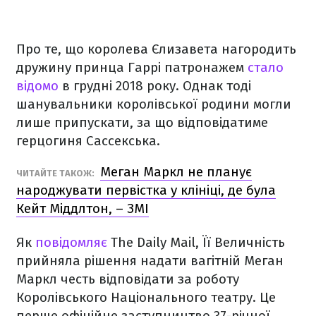
Про те, що королева Єлизавета нагородить
дружину принца Гаррі патронажем
стало
відомо
в грудні 2018 року. Однак тоді
шанувальники королівської родини могли
лише припускати, за що відповідатиме
герцогиня Сассекська.
Меган Маркл не планує
ЧИТАЙТЕ ТАКОЖ:
народжувати первістка у клініці, де була
Кейт Міддлтон, – ЗМІ
Як
повідомляє
The Daily Mail, Її Величність
прийняла рішення надати вагітній Меган
Маркл честь відповідати за роботу
Королівського Національного театру. Це
перше офіційне заступництво 37-річної