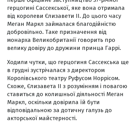
герцогині Сассекської, яке вона отримала
від королеви Єлизавети ІІ. До цього часу
Меган Маркл займалася благодійністю
добровільно. Таке призначення від
монарха Великобританії говорить про
велику довіру до дружини принца Гаррі.
Ходили чутки, що герцогиня Сассекська ще
в грудні зустрічалася з директором
Королівського театру Руфусом Норрісом.
Схоже, Єлизавета ІІ з розумінням і повагою
ставиться до колишньої діяльності Меган
Маркл, оскільки довірила їй бути
відповідальною за дотичну галузь до
акторської майстерності.