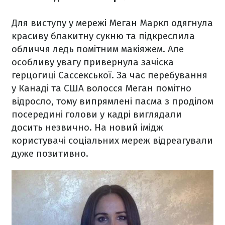
Для виступу у мережі Меган Маркл одягнула
красиву блакитну сукню та підкреслила
обличчя ледь помітним макіяжем. Але
особливу увагу привернула зачіска
герцогиці Сассекської. За час перебування
у Канаді та США волосся Меган помітно
відросло, тому випрямлені пасма з проділом
посередині голови у кадрі виглядали
досить незвично. На новий імідж
користувачі соціальних мереж відреагували
дуже позитивно.