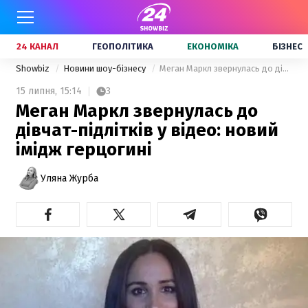
24 КАНАЛ
ГЕОПОЛІТИКА
ЕКОНОМІКА
БІЗНЕС
Showbiz
Новини шоу-бізнесу
Меган Маркл звернулась до дівчат-підлітків у відео: новий імідж герцогині
15 липня,
15:14
3
Меган Маркл звернулась до
дівчат-підлітків у відео: новий
імідж герцогині
Уляна Журба