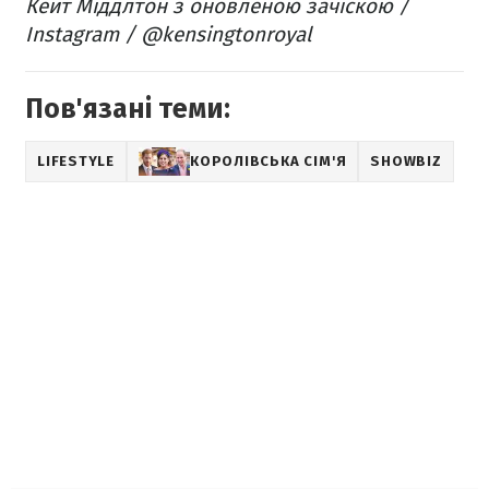
Кейт Міддлтон з оновленою зачіскою /
Instagram / @kensingtonroyal​
Пов'язані теми:
LIFESTYLE
КОРОЛІВСЬКА СІМ'Я
SHOWBIZ