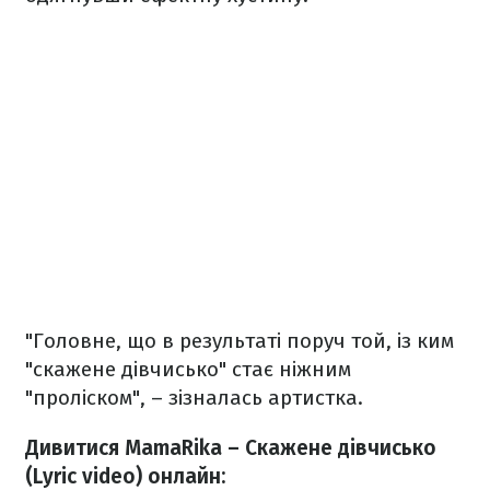
"Головне, що в результаті поруч той, із ким
"скажене дівчисько" стає ніжним
"проліском", – зізналась артистка.
Дивитися MamaRika – Скажене дівчисько
(Lyric video) онлайн: