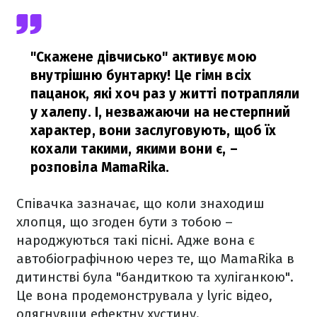
"Скажене дівчисько" активує мою
внутрішню бунтарку! Це гімн всіх
пацанок, які хоч раз у житті потрапляли
у халепу. І, незважаючи на нестерпний
характер, вони заслуговують, щоб їх
кохали такими, якими вони є,
–
розповіла MamaRika.
Співачка зазначає, що коли знаходиш
хлопця, що згоден бути з тобою –
народжуються такі пісні. Адже вона є
автобіографічною через те, що MamaRika в
дитинстві була "бандиткою та хуліганкою".
Це вона продемонструвала у lyric відео,
одягнувши ефектну хустину.