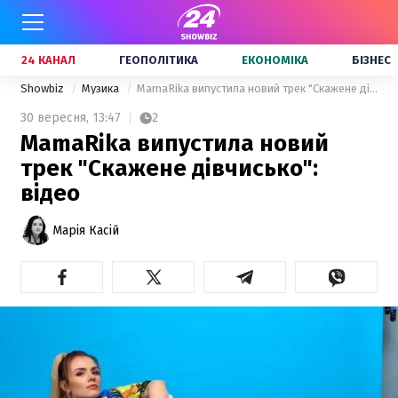
24 КАНАЛ
ГЕОПОЛІТИКА
ЕКОНОМІКА
БІЗНЕС
Showbiz
Музика
MamaRika випустила новий трек "Скажене дівчисько": відео
30 вересня,
13:47
2
MamaRika випустила новий
трек "Скажене дівчисько":
відео
Марія Касій