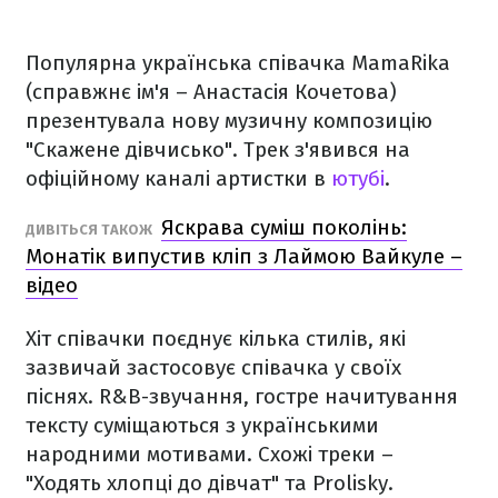
Популярна українська співачка MamaRika
(справжнє ім'я – Анастасія Кочетова)
презентувала нову музичну композицію
"Скажене дівчисько". Трек з'явився на
офіційному каналі артистки в
ютубі
.
Яскрава суміш поколінь:
ДИВІТЬСЯ ТАКОЖ
Монатік випустив кліп з Лаймою Вайкуле –
відео
Хіт співачки поєднує кілька стилів, які
зазвичай застосовує співачка у своїх
піснях. R&B-звучання, гостре начитування
тексту суміщаються з українськими
народними мотивами. Схожі треки –
"Ходять хлопці до дівчат" та Prolisky.