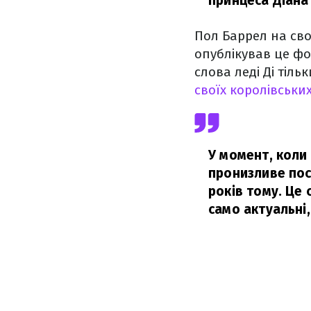
принцеса Діана 
Пол Баррел на сво
опублікував це фот
слова леді Ді тіль
своїх королівських
У момент, коли 
пронизливе пос
років тому. Це 
само актуальні,