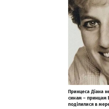
Принцеса Діана н
синам – принцам 
поділилися в мер