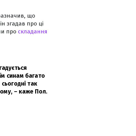
 зазначив, що
ін згадав про ці
или про
складання
игадується
їм синам багато
 сьогодні так
тому,
– каже Пол.