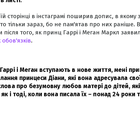
в листі.
їй сторінці в інстаграмі поширив допис, в якому
о тільки зараз, бо не пам'ятав про них раніше. В
ки після того, як принц Гаррі і Меган Маркл заяв
 обов'язків
.
Гаррі і Меган вступають в нове життя, мені пр
лання принцеси Діани, які вона адресувала сво
слова про безумовну любов матері до дітей, які
 як і тоді, коли вона писала їх – понад 24 роки 