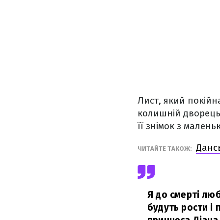
Лист, який покійна
колишній дворець
її знімок з малень
Дансь
ЧИТАЙТЕ ТАКОЖ:
Я до смерті люб
будуть рости і 