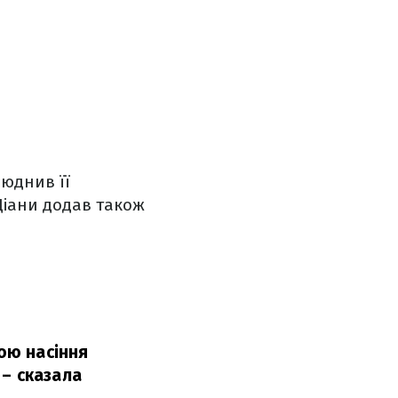
люднив її
Діани додав також
ною насіння
– сказала