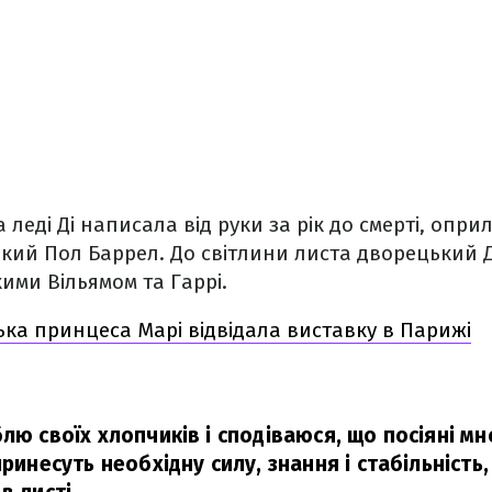
 леді Ді написала від руки за рік до смерті, опри
кий Пол Баррел. До світлини листа дворецький 
кими Вільямом та Гаррі.
ка принцеса Марі відвідала виставку в Парижі
лю своїх хлопчиків і сподіваюся, що посіяні м
принесуть необхідну силу, знання і стабільність,