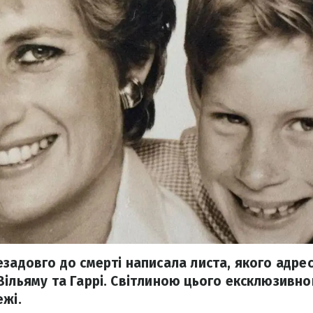
езадовго до смерті написала листа, якого адре
Вільяму та Гаррі. Світлиною цього ексклюзивно
ежі.