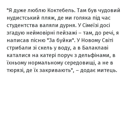
"Я дуже люблю Коктебель. Там був чудовий
нудистський пляж, де ми голяка під час
студентства валяли дурня. У Сімеїзі досі
згадую неймовірні пейзажі – там, до речі, я
написав пісню "За буйки". У Новому Світі
стрибали зі скель у воду, а в Балаклаві
каталися на катері поруч з дельфінами, в
їхньому нормальному середовищі, а не в
тюрязі, де їх закривають", – додає митець.