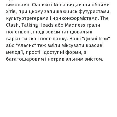
виконавці Фалько і Nena видавали обойми
хітів, при цьому залишаючись футуристами,
культуртрегерами і нонконформістами. The
Clash, Talking Heads або Madness грали
полегшені, іноді зовсім танцювальні
варіанти ска і пост-панку. Наші "Дивні Ігри"
або "Альянс" теж вміли міксувати красиві
мелодії, прості і доступні форми, з
багатошаровим і нетривіальним змістом.