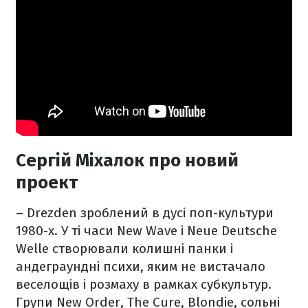
Сергій Міхалок про новий
проект
– Drezden зроблений в дусі поп-культури
1980-х. У ті часи New Wave і Neue Deutsche
Welle створювали колишні панки і
андеграундні психи, яким не вистачало
веселощів і розмаху в рамках субкультур.
Групи New Order, The Cure, Blondie, сольні