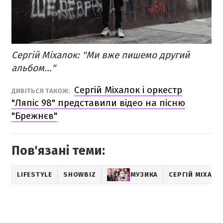
Сергій Міхалок: "Ми вже пишемо другий
альбом..."
Сергій Міхалок і оркестр
ДИВІТЬСЯ ТАКОЖ:
"Ляпіс 98" представили відео на пісню
"Брежнєв"
Пов'язані теми:
LIFESTYLE
SHOWBIZ
МУЗИКА
СЕРГІЙ МІХАЛО