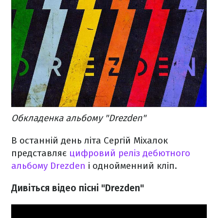
Обкладенка альбому "Drezden"
В останній день літа Сергій Міхалок
представляє
цифровий реліз дебютного
альбому Drezden
і однойменний кліп.
Дивіться відео пісні "Drezden"