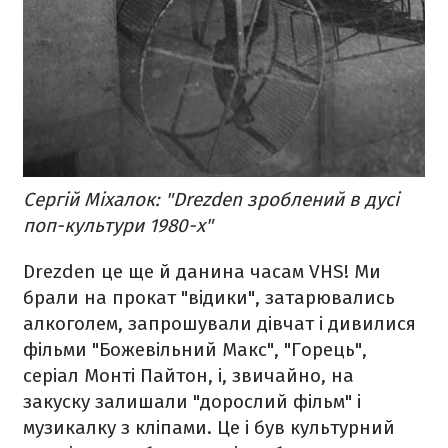
Сергій Міхалок: "Drezden зроблений в дусі
поп-культури 1980-х"
Drezden це ще й данина часам VHS! Ми
брали на прокат "відики", затарювались
алкоголем, запрошували дівчат і дивилися
фільми "Божевільний Макс", "Горець",
серіал Монті Пайтон, і, звичайно, на
закуску залишали "дорослий фільм" і
музикалку з кліпами. Це і був культурний