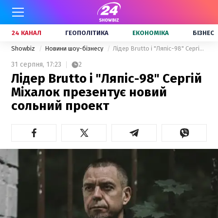
24 КАНАЛ
ГЕОПОЛІТИКА
ЕКОНОМІКА
БІЗНЕС
Showbiz
Новини шоу-бізнесу
Лідер Brutto і "Ляпіс-98" Сергій Міхалок презентує новий сольний проект
31 серпня,
17:23
2
Лідер Brutto і "Ляпіс-98" Сергій
Міхалок презентує новий
сольний проект