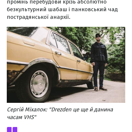
промінь перебудови крізь абсолютно
безкультурний шабаш і панковський чад
пострадянської анархії.
Сергій Міхалок: "Drezden це ще й данина
часам VHS"