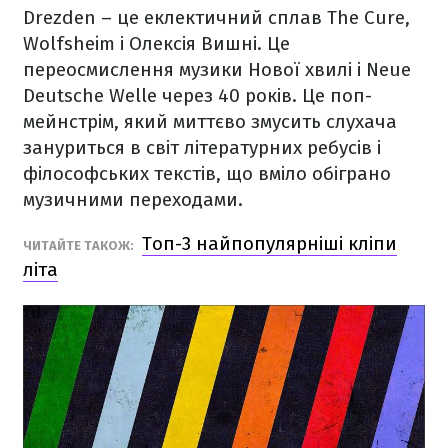
Drezden – це еклектичний сплав The Cure,
Wolfsheim і Олексія Вишні. Це
переосмислення музики Нової хвилі і Neue
Deutsche Welle через 40 років. Це поп-
мейнстрім, який миттєво змусить слухача
зануриться в світ літературних ребусів і
філософських текстів, що вміло обіграно
музичними переходами.
Топ-3 найпопулярніші кліпи
ЧИТАЙТЕ ТАКОЖ:
літа